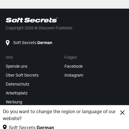
Copyright 2026 © Discover Publisher
Soft Secrets
German
Info
Folgen
Spende uns
Facebook
Über Soft Secrets
Instagram
Datenschutz
Arbeitsplatz
Werbung
RSS Feeds
Do you want to change the region or language of our
website?
Cookies ändern
Soft Secrets
German