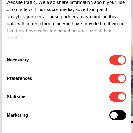
website traffic. We also share information about your use
of our site with our social media, advertising and
analytics partners. These partners may combine this
data with other information you have provided to them or
that they have collected based on your use of their
Lifestyle
services.
Consent
Necessary
Selection
Preferences
Statistics
L
L
Cannabis und die
Marketing
sozialen Medien
Vier US-Cannabisme
gründen das „Green