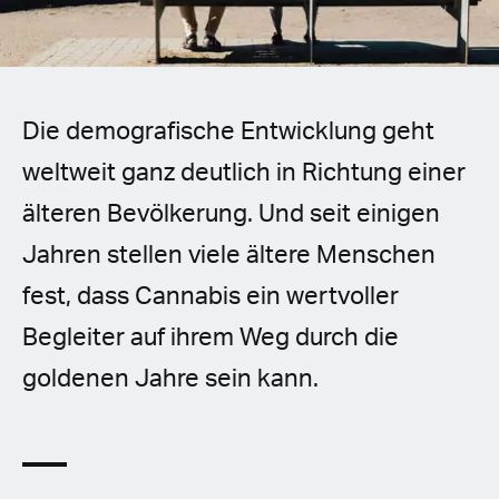
Spanish (Latin America)
German
French
Die demografische Entwicklung geht
weltweit ganz deutlich in Richtung einer
Italian
älteren Bevölkerung. Und seit einigen
Czech
Jahren stellen viele ältere Menschen
fest, dass Cannabis ein wertvoller
Polish
Begleiter auf ihrem Weg durch die
goldenen Jahre sein kann.