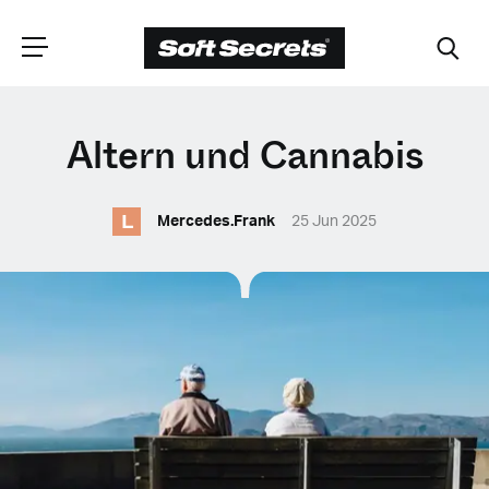
WÄHLEN SIE
Altern und Cannabis
IHRE POSITION
L
Mercedes.Frank
25 Jun 2025
Dutch
English (United Kingdom)
English (United States)
Spanish (Spain)