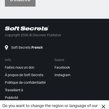
Copyright 2026 © Discover Publisher
Soft Secrets
French
Info
Suivre
Faites-nous un don
Facebook
À propos de Soft Secrets
Instagram
Politique de confidentialité
Travaillant à
Publicité
Flux RSS
Do you want to change the region or language of our