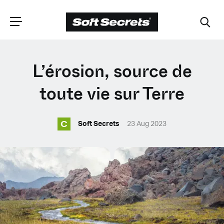
CHOISISSEZ VOTRE
L’érosion, source de
EMPLACEMENT
toute vie sur Terre
C
Dutch
Soft Secrets
23 Aug 2023
English (United Kingdom)
English (United States)
Spanish (Spain)