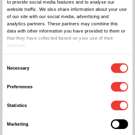
to provide social media features and to analyse our
une absorption sélective, ce qui leur permet de
website traffic. We also share information about your use
choisir les minéraux spécifiques dont elles ont
of our site with our social media, advertising and
analytics partners. These partners may combine this
besoin pour leur croissance.
data with other information you have provided to them or
that they have collected based on your use of their
services.
Consent
Necessary
Selection
Preferences
Statistics
Marketing
Les stalactites et les stalagmites sont le témoin de cette érosion
chimique, illustrant bien l'infiltration de l'eau depuis la surface