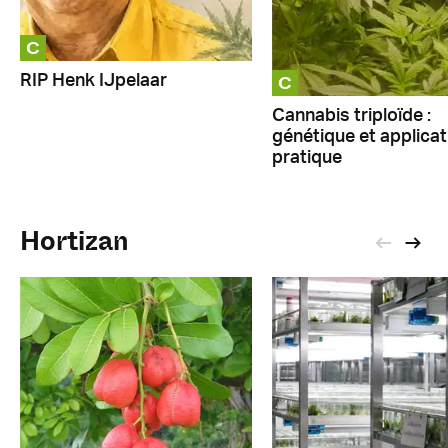
C
C
RIP Henk IJpelaar
Cannabis triploïde :
génétique et applicat
pratique
Hortizan