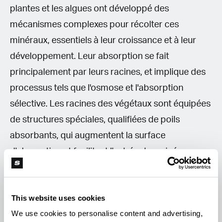
plantes et les algues ont développé des
mécanismes complexes pour récolter ces
minéraux, essentiels à leur croissance et à leur
développement. Leur absorption se fait
principalement par leurs racines, et implique des
processus tels que l'osmose et l'absorption
sélective. Les racines des végétaux sont équipées
de structures spéciales, qualifiées de poils
absorbants, qui augmentent la surface
d'absorption et facilitent l'entrée des minéraux
dans les cellules végétales. Par osmose, les
racines absorbent ainsi l'eau et les minéraux
This website uses cookies
dissous présents dans le sol. Les cellules
We use cookies to personalise content and advertising,
végétales ont également la capacité d'effectuer