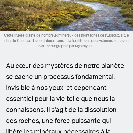
Spanish (Latin America)
German
French
Cette rivière draine de nombreux minéraux des montagnes de l’Elbrouz, situé
dans le Caucase. Ils contribuent ainsi à la fertilité des écosystèmes situés en
aval. (photographie par Mystraysoul)
Italian
Czech
Au cœur des mystères de notre planète
se cache un processus fondamental,
Polish
invisible à nos yeux, et cependant
essentiel pour la vie telle que nous la
connaissons. Il s'agit de la dissolution
des roches, une force puissante qui
libère les minéraux nécessaires à la