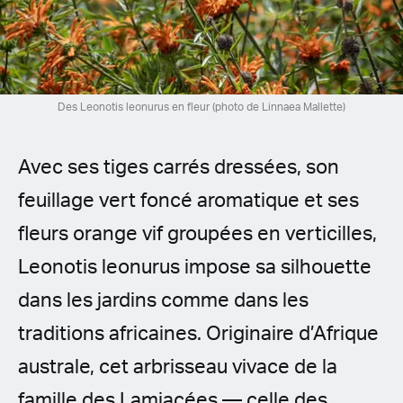
Spanish (Latin America)
German
French
Des Leonotis leonurus en fleur (photo de Linnaea Mallette)
Italian
Avec ses tiges carrés dressées, son
Czech
feuillage vert foncé aromatique et ses
fleurs orange vif groupées en verticilles,
Polish
Leonotis leonurus impose sa silhouette
dans les jardins comme dans les
traditions africaines. Originaire d’Afrique
australe, cet arbrisseau vivace de la
famille des Lamiacées — celle des