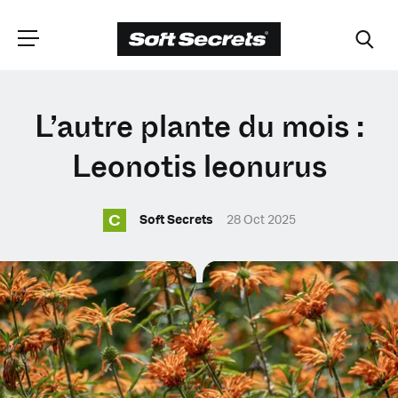
CHOISISSEZ VOTRE
L’autre plante du mois :
EMPLACEMENT
Leonotis leonurus
C
Dutch
Soft Secrets
28 Oct 2025
English (United Kingdom)
English (United States)
Spanish (Spain)