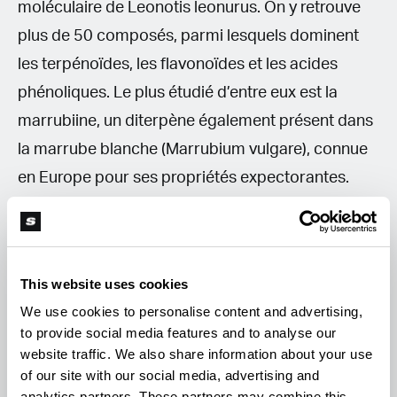
moléculaire de Leonotis leonurus. On y retrouve
plus de 50 composés, parmi lesquels dominent
les terpénoïdes, les flavonoïdes et les acides
phénoliques. Le plus étudié d’entre eux est la
marrubiine, un diterpène également présent dans
la marrube blanche (Marrubium vulgare), connue
en Europe pour ses propriétés expectorantes.
Chez la queue de lion, la marrubiine a montré des
propriétés antioxydantes, anti-inflammatoires, et
cardio protectrices.
This website uses cookies
We use cookies to personalise content and advertising,
Cependant, un autre composé, plus controversé,
to provide social media features and to analyse our
alimente les discussions autour de cette plante : la
website traffic. We also share information about your use
of our site with our social media, advertising and
léonurine. Ce nom revient souvent dans les textes
analytics partners. These partners may combine this