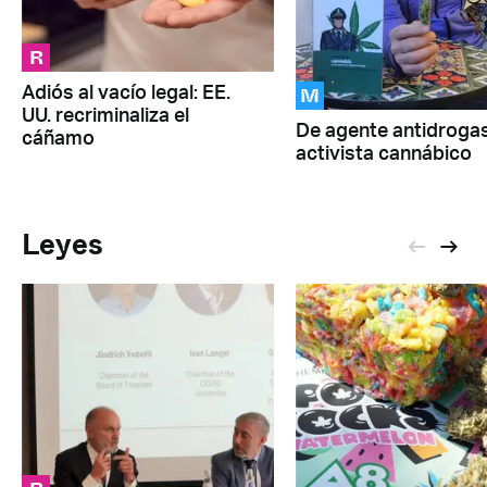
R
M
Adiós al vacío legal: EE.
UU. recriminaliza el
De agente antidroga
cáñamo
activista cannábico
Leyes