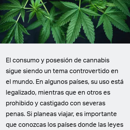
Spanish (Latin America)
German
French
Italian
El consumo y posesión de cannabis
Czech
sigue siendo un tema controvertido en
Polish
el mundo. En algunos países, su uso está
legalizado, mientras que en otros es
prohibido y castigado con severas
penas. Si planeas viajar, es importante
que conozcas los países donde las leyes