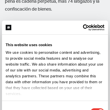
pena es cadena perpetua, más 74 latigazos y la
confiscación de bienes.
Las leyes que rigen en estos países no tienen en
cuenta las circunstancias individuales, como el
uso medicinal, y se aplican de manera uniforme y
This website uses cookies
sin indulgencia.
We use cookies to personalise content and advertising,
to provide social media features and to analyse our
En África también existen restricciones fuertes en
website traffic. We also share information about your use
of our site with our social media, advertising and
cuanto a la posesión de cannabis. En Marruecos
analytics partners. These partners may combine this
el Código Penal establece penas para los delitos
data with other information you have provided to them or
relacionados con las drogas de hasta 30 años de
that they have collected based on your use of their
services.
prisión y multas de hasta 60.000 euros. En
Nigeria, por ejemplo, la posesión de la sustancia
Consent