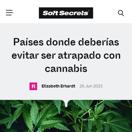
ELIGE TU
Países donde deberías
UBICACIÓN
evitar ser atrapado con
cannabis
Dutch
R
Elizabeth Erhardt
26 Jun 2023
English (United Kingdom)
English (United States)
Spanish (Spain)