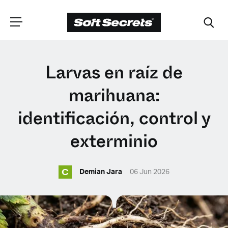
ELIGE TU
Larvas en raíz de
UBICACIÓN
marihuana:
identificación, control y
Dutch
exterminio
English (United Kingdom)
C
Demian Jara
06 Jun 2026
English (United States)
Spanish (Spain)