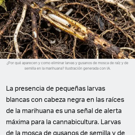
Spanish (Latin America)
German
French
Italian
¿Por qué aparecen y como eliminar larvas y gusanos de mosca de raíz y de
Czech
semilla en la marihuana? Ilustración generada con IA.
Polish
La presencia de pequeñas larvas
blancas con cabeza negra en las raíces
de la marihuana es una señal de alerta
máxima para la cannabicultura. Larvas
de la mosca de gusanos de semilla y de