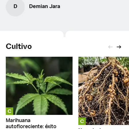
D
Demian Jara
Cultivo
C
C
Marihuana
autofloreciente: éxito