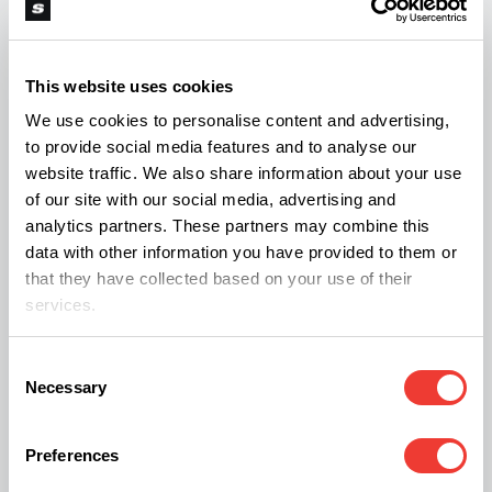
Aumentar la ventilación directa sobre la superficie
del sustrato acelera el secado y
dificulta el vuelo
de los adultos para su reproducción
. El
aceite de
This website uses cookies
neem
aplicado al riego o en la capa superior del
We use cookies to personalise content and advertising,
to provide social media features and to analyse our
sustrato funciona como un potente insecticida
website traffic. We also share information about your use
natural, seguro hasta días previos a la cosecha. El
of our site with our social media, advertising and
neem ahuyentará a las mosquitas que depositan
analytics partners. These partners may combine this
data with other information you have provided to them or
estas larvas y sus gusanos.
that they have collected based on your use of their
services.
Aplicar una capa fina de
tierra de diatomeas
sobre el sustrato seco crea una barrera física
Consent
Necessary
Selection
abrasiva que elimina a los insectos al contacto.
Preferences
Si el problema es recurrente elimina