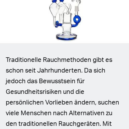
Spanish (Latin America)
German
French
Italian
Traditionelle Rauchmethoden gibt es
Czech
schon seit Jahrhunderten. Da sich
Polish
jedoch das Bewusstsein für
Gesundheitsrisiken und die
persönlichen Vorlieben ändern, suchen
viele Menschen nach Alternativen zu
den traditionellen Rauchgeräten. Mit