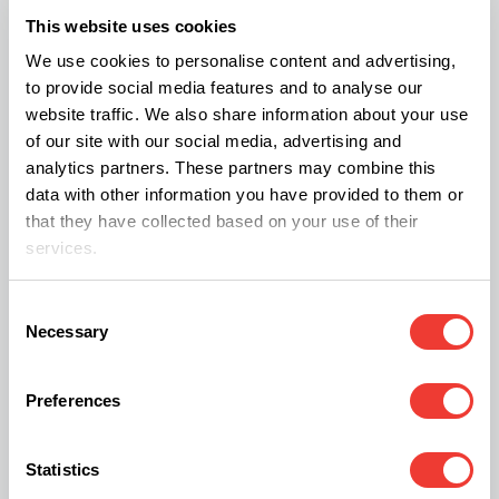
This website uses cookies
Kräuterverdampfer
We use cookies to personalise content and advertising,
to provide social media features and to analyse our
Kräutervaporizer sind Geräte für Menschen, die
website traffic. We also share information about your use
natürliche Kräuter anstelle von Tabak verwenden
of our site with our social media, advertising and
analytics partners. These partners may combine this
möchten. Diese Geräte erhitzen trockene Kräuter,
data with other information you have provided to them or
um die Wirkstoffe als Dampf freizusetzen, ohne
that they have collected based on your use of their
dabei Verbrennungstemperaturen zu erreichen.
services.
Viele verwenden Verdampfer mit Kräutern wie
Consent
Kamille, Pfefferminze oder Lavendel, die
Necessary
Selection
verschiedene Düfte und Geschmacksrichtungen
bieten.
Preferences
Kräuterverdampfer sind besonders attraktiv für
Statistics
Menschen, die ein entspannendes Erlebnis ohne