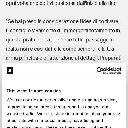
ogni volta che coltivi qualcosa dall'inizio alla fine.
“Se hai preso in considerazione l'idea di coltivare,
ti consiglio vivamente di immergerti totalmente in
questa pratica e capire bene tutti i passaggi. In
realtà non è così difficile come sembra, e la tua
arma principale è l'attenzione ai dettagli. Preparati
per ogni fase del ciclo di vita e tieni a portata di
mano i materiali giusti per affrontare qualsiasi
problema. Non sovraccaricare le tue piante e
This website uses cookies
impara a manipolare l'ambiente della pianta per
We use cookies to personalise content and advertising,
ottenere i risultati desiderati. Sebbene ci sia molta
to provide social media features and to analyse our
scienza in questo, si tratta davvero di pratica,
website traffic. We also share information about your use
of our site with our social media, advertising and
pratica, pratica. E dopo aver ottenuto i primi
analytics partners. These partners may combine this