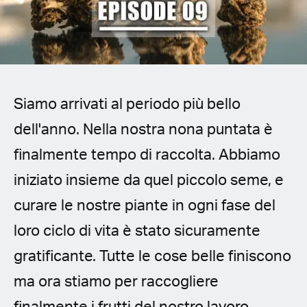
Spanish (Latin America)
German
French
Siamo arrivati al periodo più bello
Italian
dell'anno. Nella nostra nona puntata è
Czech
finalmente tempo di raccolta. Abbiamo
iniziato insieme da quel piccolo seme, e
Polish
curare le nostre piante in ogni fase del
loro ciclo di vita è stato sicuramente
gratificante. Tutte le cose belle finiscono
ma ora stiamo per raccogliere
finalmente i frutti del nostro lavoro.