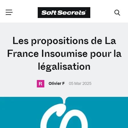
CHOISISSEZ VOTRE
Les propositions de La
EMPLACEMENT
France Insoumise pour la
légalisation
Dutch
R
Olivier F
05 Mar 2025
English (United Kingdom)
English (United States)
Spanish (Spain)