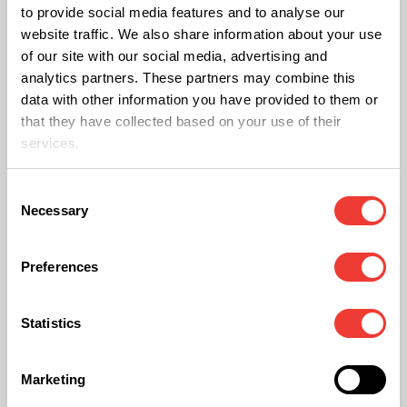
to provide social media features and to analyse our
Les Insoumis veulent intensifier la lutte contre le
website traffic. We also share information about your use
trafic d’arme, le blanchiment d’argent et la
of our site with our social media, advertising and
corruption. Pour mettre fin au trafic de drogue et à
analytics partners. These partners may combine this
data with other information you have provided to them or
ses dérives, la parti veut créer le statut de repenti.
that they have collected based on your use of their
services.
<<<< A lire également
Consent
Necessary
Selection
Des associations s’opposent à la politique anti-
drogue du gouvernement
Preferences
Les sénateurs écologistes veulent dépénaliser
Statistics
l’usage de toutes les drogues
Marketing
Le maire de Grenoble demande un referendum