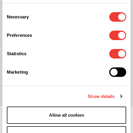
du narcotrafic leur fond de commerce médiatique.
Consent
Plutôt que de légaliser le cannabis comme
Necessary
Selection
l’Allemagne, ils préfèrent s’obstiner sur le tout
répressif qui est en échec depuis des années »
a
Preferences
déclaré Eric Piolle sur X.
Statistics
Marketing
O
Olivier F
Show details
Allow all cookies
Régulation