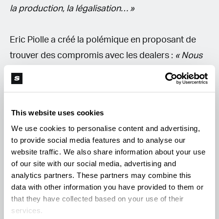
la production, la légalisation… »
Eric Piolle a créé la polémique en proposant de
trouver des compromis avec les dealers :
« Nous
avons une responsabilité collective. Nous devons
lutter férocement contre le narcotrafic, et nous
devons lutter pour l'émancipation des jeunes, leur
This website uses cookies
proposer des solutions. Nous devons
We use cookies to personalise content and advertising,
accompagner les parents. Il faut trouver un modus
to provide social media features and to analyse our
vivendi avec les dealers. »
website traffic. We also share information about your use
of our site with our social media, advertising and
analytics partners. These partners may combine this
Le maire de Grenoble constate que la prohibition
data with other information you have provided to them or
est un échec.
« Sarkozy, Valls, Darmanin, Retailleau
that they have collected based on your use of their
services.
: les ministres de l’intérieur qui se succèdent font