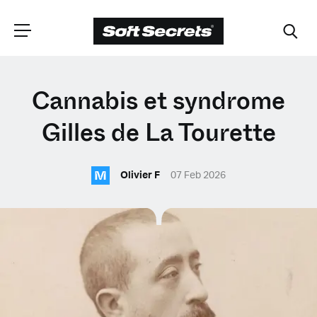
CHOISISSEZ VOTRE
Cannabis et syndrome
EMPLACEMENT
Gilles de La Tourette
M
Dutch
Olivier F
07 Feb 2026
English (United Kingdom)
English (United States)
Spanish (Spain)