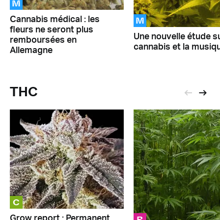
M
M
Cannabis médical : les
fleurs ne seront plus
Une nouvelle étude su
remboursées en
cannabis et la musiq
Allemagne
THC
C
R
Grow report : Permanent