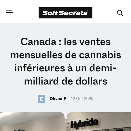
CHOISISSEZ VOTRE
Canada : les ventes
EMPLACEMENT
mensuelles de cannabis
inférieures à un demi-
Dutch
milliard de dollars
English (United Kingdom)
E
Olivier F
12 Oct 2025
English (United States)
Spanish (Spain)