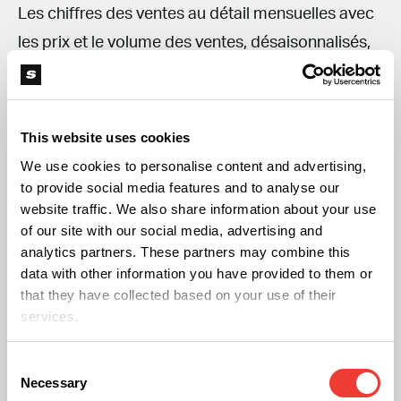
Les chiffres des ventes au détail mensuelles avec
les prix et le volume des ventes, désaisonnalisés,
permettent d’obtenir une vue d'ensemble de
l'activité. Statistique Canada met régulièrement à
jour ces chiffres lorsque des données plus
This website uses cookies
précises leur sont communiquées.
We use cookies to personalise content and advertising,
to provide social media features and to analyse our
website traffic. We also share information about your use
Statistique Canada communique également un
of our site with our social media, advertising and
autre chiffre. Les ventes mensuelles de
analytics partners. These partners may combine this
marchandises au détail représentent le chiffre
data with other information you have provided to them or
that they have collected based on your use of their
d'affaires total des biens vendus par les
services.
commerces de cannabis au détail. En Juin 2025
elles ont battu les records avec 605 millions de
Consent
Necessary
dollars. En juillet 2025, elle n’étaient que de 596
Selection