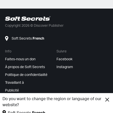
Copyright 2026 © Discover Publisher
Soft Secrets
French
Info
Suivre
Faites-nous un don
Facebook
À propos de Soft Secrets
Instagram
Politique de confidentialité
Travaillant à
Publicité
Flux RSS
Do you want to change the region or language of our
website?
Modifier les cookies