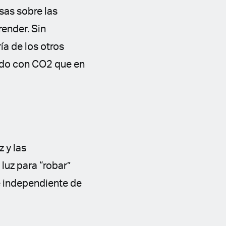
sas sobre las
render. Sin
ía de los otros
cido con CO2 que en
 y las
 luz para “robar”
e independiente de