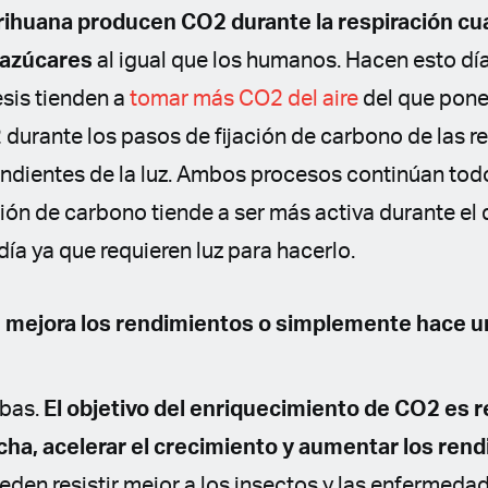
rihuana producen CO2 durante la respiración c
azúcares
al igual que los humanos. Hacen esto día
esis tienden a
tomar más CO2 del aire
del que pone
durante los pasos de fijación de carbono de las r
endientes de la luz. Ambos procesos continúan todo
ción de carbono tiende a ser más activa durante el d
día ya que requieren luz para hacerlo.
 mejora los rendimientos o simplemente hace u
mbas.
El objetivo del enriquecimiento de CO2 es r
ha, acelerar el crecimiento y aumentar los ren
eden resistir mejor a los insectos y las enfermed