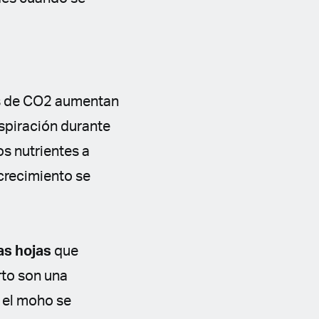
es de CO2 aumentan
nspiración durante
os nutrientes a
 crecimiento se
as hojas
que
rto son una
y el moho se