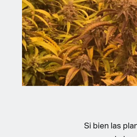
Spanish (Latin America)
German
French
Italian
Czech
Polish
Si bien las pl