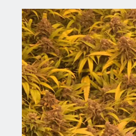
ELIGE TU
UBICACIÓN
Dutch
English (United Kingdom)
English (United States)
Spanish (Spain)