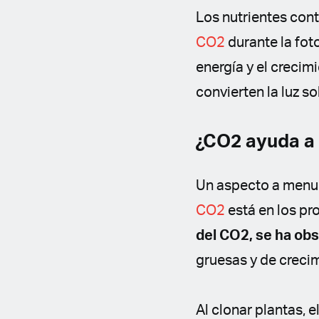
Los nutrientes cont
CO2
durante la fot
energía y el crecim
convierten la luz so
¿CO2 ayuda a 
Un aspecto a menud
CO2
está en los p
del CO2, se ha ob
gruesas y de creci
Al clonar plantas, e