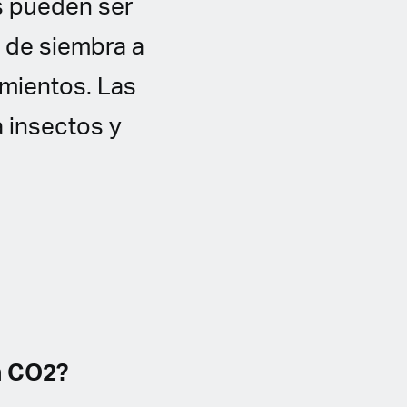
es pueden ser
o de siembra a
imientos. Las
a insectos y
n CO2?