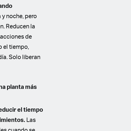
uando
 y noche, pero
n. Reducen la
eacciones de
 el tiempo,
ía. Solo liberan
na planta más
educir el tiempo
dimientos.
Las
ades cuando se