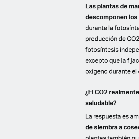
Las plantas de ma
descomponen los 
durante la fotosínt
producción de CO2 
fotosíntesis indep
excepto que la fija
oxígeno durante el 
¿El CO2 realmente
saludable?
La respuesta es a
de siembra a cosec
plantas también pu