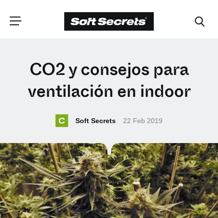
ELIGE TU
CO2 y consejos para
UBICACIÓN
ventilación en indoor
Dutch
C
Soft Secrets
22 Feb 2019
English (United Kingdom)
English (United States)
Spanish (Spain)