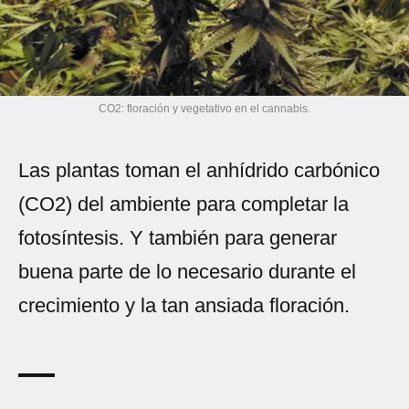
Spanish (Latin America)
German
French
CO2: floración y vegetativo en el cannabis.
Italian
Las plantas toman el anhídrido carbónico
Czech
(CO2) del ambiente para completar la
fotosíntesis. Y también para generar
Polish
buena parte de lo necesario durante el
crecimiento y la tan ansiada floración.