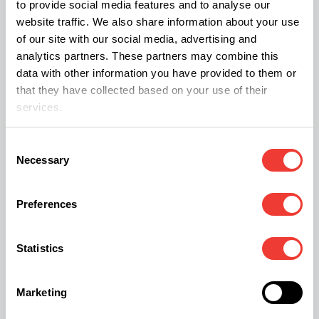
to provide social media features and to analyse our
Trabajando a una velocidad baja. Pero que las
website traffic. We also share information about your use
of our site with our social media, advertising and
mueva levemente. De esta manera, fomenta un
analytics partners. These partners may combine this
sistema radicular fuerte.
data with other information you have provided to them or
that they have collected based on your use of their
services.
Cuando las plantas están en floración conviene
que tengan un ventilador prendido. Así podrá
Consent
evaporar la humedad acumulada en las flores. Un
Necessary
Selection
exceso de agua en el ambiente puede dar lugar a
las pudriciones que habrá que evitar por todos los
Preferences
medios. Y el ventilador es un gran aliado. Sin
olvidar jamás nunca que la humedad ambiente no
Statistics
debería pasar el 60% en esta etapa del cultivo. El
Marketing
CO2 es un gran aliado del cultivo. Dale a la planta
lo que necesita. Dale aire en movimiento y verás