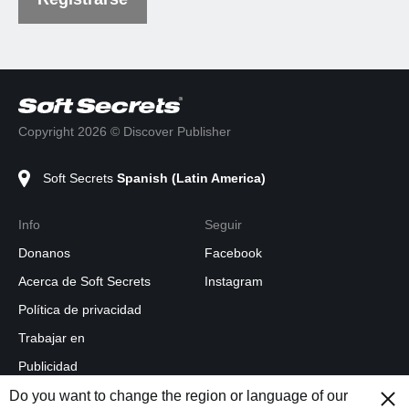
Copyright 2026 © Discover Publisher
Soft Secrets
Spanish (Latin America)
Info
Seguir
Donanos
Facebook
Acerca de Soft Secrets
Instagram
Política de privacidad
Trabajar en
Publicidad
Feed RSS
Do you want to change the region or language of our