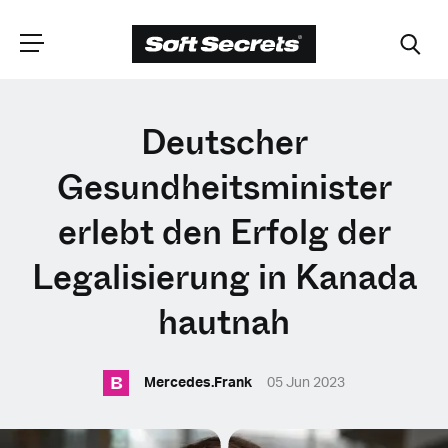
WÄHLEN SIE
Deutscher
IHRE POSITION
Gesundheitsminister
erlebt den Erfolg der
Dutch
Legalisierung in Kanada
English (United Kingdom)
hautnah
English (United States)
B
Mercedes.Frank
05 Jun 2023
Spanish (Spain)