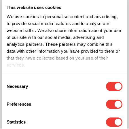
Projekten, die Nicht-Cannabiskonsumenten
This website uses cookies
zugute kommen.
We use cookies to personalise content and advertising,
to provide social media features and to analyse our
Die Legalisierung funktioniert. Sie funktioniert in
website traffic. We also share information about your use
of our site with our social media, advertising and
Kanada, und sie wird auch in Deutschland und
analytics partners. These partners may combine this
überall dort funktionieren, wo die Gesetzgeber die
data with other information you have provided to them or
Cannabispolitik ihrer Länder auf vernünftige
that they have collected based on your use of their
services.
Weise modernisieren. Man muss es nur wollen.
Consent
Necessary
Selection
M
Mercedes.Frank
Preferences
Statistics