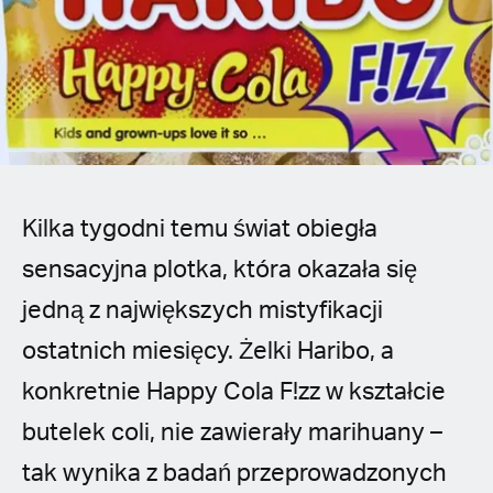
Spanish (Latin America)
German
French
Italian
Kilka tygodni temu świat obiegła
Czech
sensacyjna plotka, która okazała się
Polish
jedną z największych mistyfikacji
ostatnich miesięcy. Żelki Haribo, a
konkretnie Happy Cola F!zz w kształcie
butelek coli, nie zawierały marihuany –
tak wynika z badań przeprowadzonych