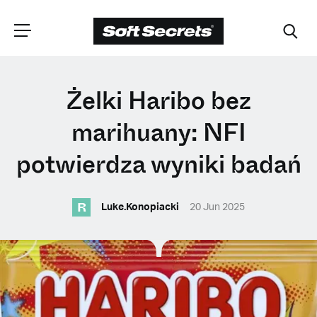
WYBIERZ
Żelki Haribo bez
LOKALIZACJĘ
marihuany: NFI
potwierdza wyniki badań
Dutch
R
Luke.Konopiacki
20 Jun 2025
English (United Kingdom)
English (United States)
Spanish (Spain)