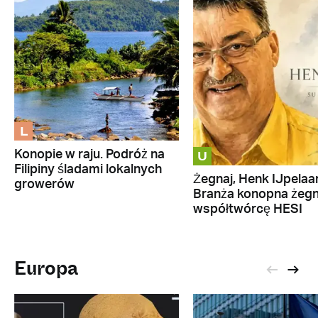
L
U
Konopie w raju. Podróż na
Filipiny śladami lokalnych
Żegnaj, Henk IJpelaar
growerów
Branża konopna żeg
współtwórcę HESI
Europa