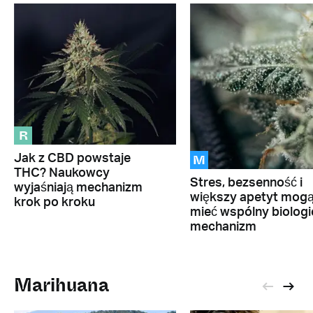
R
M
Jak z CBD powstaje
THC? Naukowcy
Stres, bezsenność i
wyjaśniają mechanizm
większy apetyt mog
krok po kroku
mieć wspólny biolog
mechanizm
Marihuana