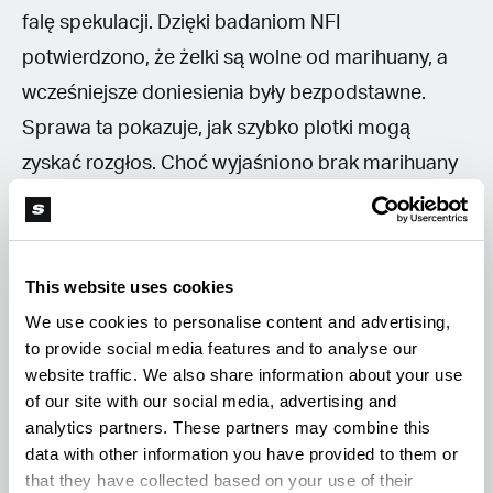
falę spekulacji. Dzięki badaniom NFI
potwierdzono, że żelki są wolne od marihuany, a
wcześniejsze doniesienia były bezpodstawne.
Sprawa ta pokazuje, jak szybko plotki mogą
zyskać rozgłos. Choć wyjaśniono brak marihuany
w żelkach, śledztwo w sprawie przyczyn złego
samopoczucia nadal trwa, a konsumenci mogą
spokojnie cieszyć się smakiem żelek Haribo.
This website uses cookies
We use cookies to personalise content and advertising,
to provide social media features and to analyse our
website traffic. We also share information about your use
of our site with our social media, advertising and
Przeczytaj na Soft Secrets także o:
analytics partners. These partners may combine this
data with other information you have provided to them or
that they have collected based on your use of their
Steve DeAngelo: rewolucja konopna i walka o