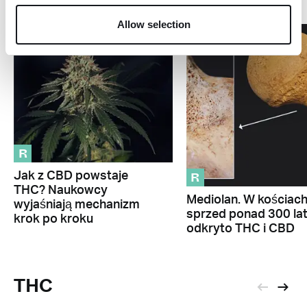
Allow selection
R
R
Jak z CBD powstaje
THC? Naukowcy
Mediolan. W kościac
wyjaśniają mechanizm
sprzed ponad 300 la
krok po kroku
odkryto THC i CBD
THC