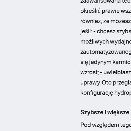
zaawansowana tech
określić prawie wsz
również, że możesz
jeśli: - chcesz szy
możliwych wydajnoś
zautomatyzowanego 
się jedynym karmici
wzrost; - uwielbia
uprawy. Oto przegl
konfigurację hydrop
Szybsze i większe
Pod względem tego