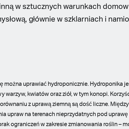
linną w sztucznych warunkach domowy
ysłową, głównie w szklarniach i namio
nę można uprawiać hydroponicznie. Hydroponika je
y warzyw, kwiatów oraz ziół, w tym konopi. Korzyś
orównaniu z uprawą ziemną są dość liczne. Między
ia upraw na terenach nieprzydatnych pod uprawę 
brak ograniczeń w zakresie zmianowania roślin – 