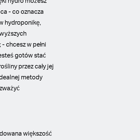
ęki hydro możesz
ńca - co oznacza
w hydroponikę,
ajwyższych
 - chcesz w pełni
esteś gotów stać
śliny przez cały jej
idealnej metody
ozważyć
ydowana większość