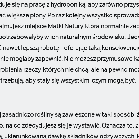
je się na pracę z hydroponiką, aby zarówno przy
brać większe plony. Po raz kolejny wszystko sprowa
zajmujesz miejsce Matki Natury, która normalnie z
 potrzebowałyby w ich naturalnym środowisku. Jedyn
nawet lepszą robotę - oferując taką konsekwencję 
y nie mogłaby zapewnić. Nie możesz przymusowo ka
robienia rzeczy, których nie chcą, ale na pewno m
trzebują, aby stały się wszystkim, czym mogą być.
zasadniczo rośliny są zawieszone w taki sposób, ż
, na co zdecydujesz się je wystawić. Oznacza to, ż
ą, ukierunkowaną dawkę składników odżywczych, k