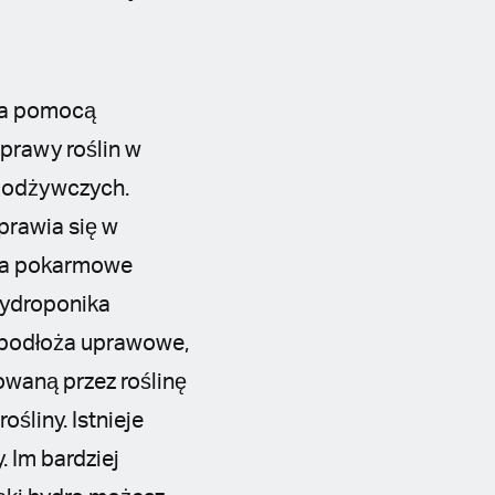
 za pomocą
prawy roślin w
ji odżywczych.
prawia się w
nia pokarmowe
Hydroponika
 podłoża uprawowe,
owaną przez roślinę
śliny. Istnieje
. Im bardziej