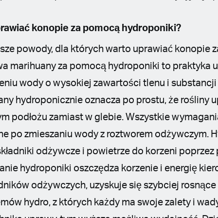
rawiać konopie za pomocą hydroponiki?
jsze powody, dla których warto uprawiać konopie
a marihuany za pomocą hydroponiki to praktyka u
ieniu wody o wysokiej zawartości tlenu i substanc
y hydroponicznie oznacza po prostu, że rośliny u
nym podłożu zamiast w glebie. Wszystkie wymaga
jane po zmieszaniu wody z roztworem odżywczym. 
ładniki odżywcze i powietrze do korzeni poprzez
nie hydroponiki oszczędza korzenie i energię kier
ników odżywczych, uzyskuje się szybciej rosnące ro
mów hydro, z których każdy ma swoje zalety i wady