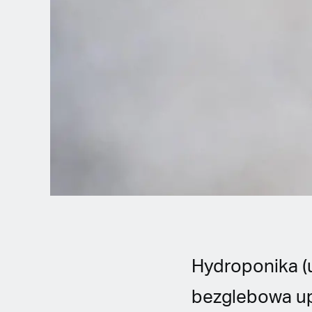
Spanish (Latin America)
German
French
Italian
Czech
Polish
Hydroponika (
bezglebowa up