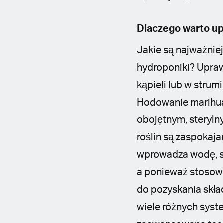
Dlaczego warto up
Jakie są najważnie
hydroponiki? Upraw
kąpieli lub w strum
Hodowanie marihuan
obojętnym, steryl
roślin są zaspoka
wprowadza wodę, sk
a ponieważ stosowa
do pozyskania skład
wiele różnych syste