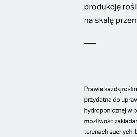
produkcję roś
na skalę przem
Prawie każdą rośli
przydatna do upraw
hydroponicznej w p
możliwość zakładan
terenach suchych; 