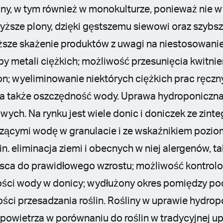
iny, w tym również w monokulturze, ponieważ nie w
yższe plony, dzięki gęstszemu siewowi oraz szybs
niższe skażenie produktów z uwagi na niestosowan
eby metali ciężkich; możliwość przesunięcia kwitni
n; wyeliminowanie niektórych ciężkich prac ręcz
.), a także oszczędność wody. Uprawa hydroponiczna
ch. Na rynku jest wiele donic i doniczek ze zin
ącymi wodę w granulacie i ze wskaźnikiem poziom
in. eliminacja ziemi i obecnych w niej alergenów, ta
ejsca do prawidłowego wzrostu; możliwość kontrolo
lości wody w donicy; wydłużony okres pomiędzy po
ości przesadzania roślin. Rośliny w uprawie hydro
powietrza w porównaniu do roślin w tradycyjnej up