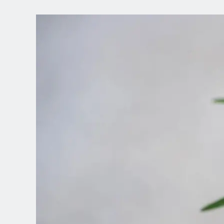
WYBIERZ
LOKALIZACJĘ
Dutch
English (United Kingdom)
English (United States)
Spanish (Spain)