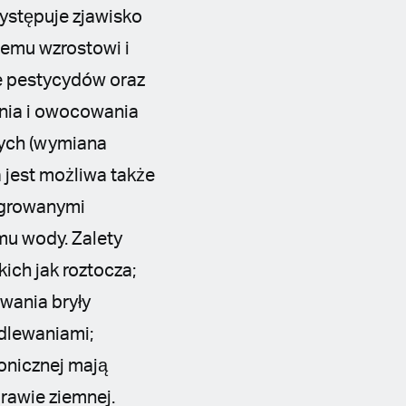
ystępuje zjawisko
zemu wzrostowi i
ie pestycydów oraz
enia i owocowania
nych (wymiana
 jest możliwa także
tegrowanymi
u wody. Zalety
kich jak roztocza;
wania bryły
dlewaniami;
ponicznej mają
rawie ziemnej.