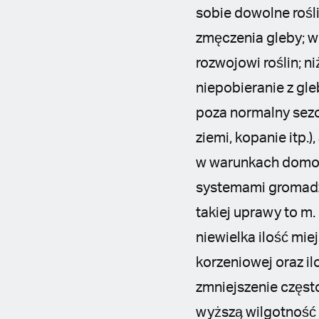
sobie dowolne rośl
zmęczenia gleby; w
rozwojowi roślin; 
niepobieranie z gl
poza normalny sezo
ziemi, kopanie itp
w warunkach domowy
systemami gromadz
takiej uprawy to m. 
niewielka ilość mi
korzeniowej oraz i
zmniejszenie częst
wyższą wilgotność 