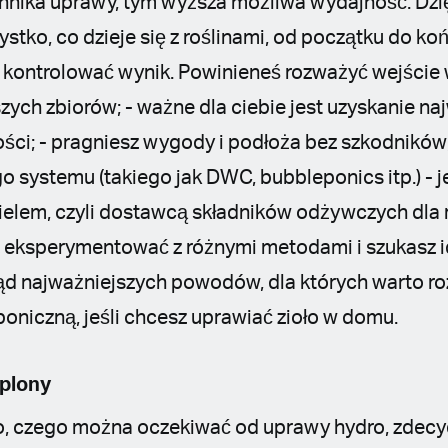
nika uprawy, tym wyższa możliwa wydajność. Dzi
ystko, co dzieje się z roślinami, od początku do ko
 kontrolować wynik. Powinieneś rozważyć wejście 
bszych zbiorów; - ważne dla ciebie jest uzyskanie n
ci; - pragniesz wygody i podłoża bez szkodników;
systemu (takiego jak DWC, bubbleponics itp.) - j
elem, czyli dostawcą składników odżywczych dla ro
sz eksperymentować z różnymi metodami i szukasz 
ąd najważniejszych powodów, dla których warto r
oniczną, jeśli chcesz uprawiać zioło w domu.
 plony
, czego można oczekiwać od uprawy hydro, zdec