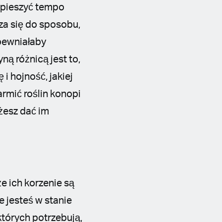
spieszyć tempo
dza się do sposobu,
apewniałaby
ą różnicą jest to,
i hojność, jakiej
rmić roślin konopi
ożesz dać im
e ich korzenie są
e jesteś w stanie
tórych potrzebują,