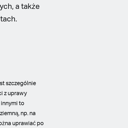
ch, a także
tach.
st szczególnie
ci z uprawy
 innymi to
ziemną, np. na
można uprawiać po