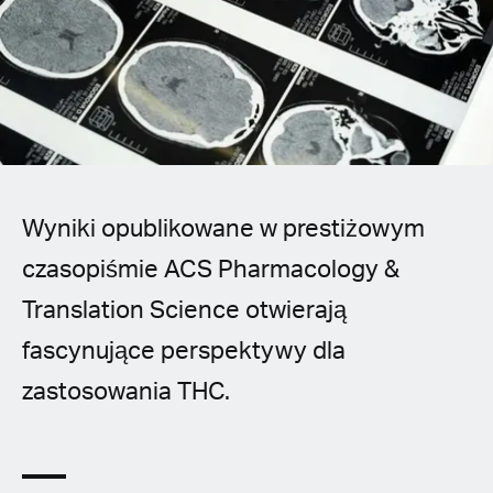
Spanish (Latin America)
German
French
Italian
Wyniki opublikowane w prestiżowym
Czech
czasopiśmie ACS Pharmacology &
Polish
Translation Science otwierają
fascynujące perspektywy dla
zastosowania THC.