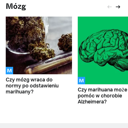
Mózg
M
M
Czy mózg wraca do
normy po odstawieniu
Czy marihuana może
marihuany?
pomóc w chorobie
Alzheimera?