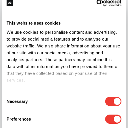
poprawiającym funkcje poznawcze.
This website uses cookies
Przeczytaj na Soft Secrets także o:
We use cookies to personalise content and advertising,
to provide social media features and to analyse our
Czy CBD może łagodzić objawy autyzmu?
website traffic. We also share information about your use
of our site with our social media, advertising and
analytics partners. These partners may combine this
Czy marihuana poprawia jakość życia przewlekle
data with other information you have provided to them or
chorych pacjentów?
that they have collected based on your use of their
services.
Limonen łagodzi niepokój po zażyciu THC
Consent
Necessary
Selection
Preferences
L
Luke.Konopiacki