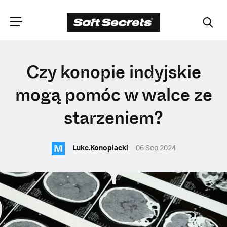
WYBIERZ
Czy konopie indyjskie
LOKALIZACJĘ
mogą pomóc w walce ze
starzeniem?
Dutch
M
Luke.Konopiacki
06 Sep 2024
English (United Kingdom)
English (United States)
Spanish (Spain)