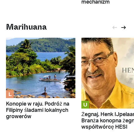
mechanizm
Marihuana
L
U
Konopie w raju. Podróż na
Filipiny śladami lokalnych
Żegnaj, Henk IJpelaar
growerów
Branża konopna żeg
współtwórcę HESI