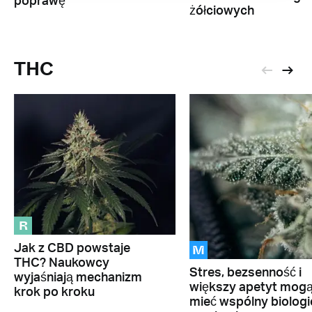
poprawę
żółciowych
THC
R
M
Jak z CBD powstaje
THC? Naukowcy
Stres, bezsenność i
wyjaśniają mechanizm
większy apetyt mog
krok po kroku
mieć wspólny biolog