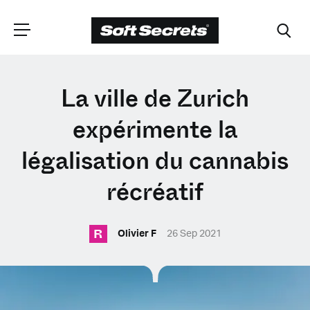
CHOISISSEZ VOTRE
La ville de Zurich
EMPLACEMENT
expérimente la
légalisation du cannabis
Dutch
récréatif
English (United Kingdom)
R
Olivier F
26 Sep 2021
English (United States)
Spanish (Spain)