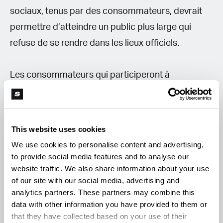
sociaux, tenus par des consommateurs, devrait
permettre d’atteindre un public plus large qui
refuse de se rendre dans les lieux officiels.
Les consommateurs qui participeront à
l’expérimentation auront une pièce d’identité
spéciale les autorisant à détenir, à consommer et
acheter du cannabis dans les lieux de vente
This website uses cookies
officiels, qui permettra à la police de les distinguer
We use cookies to personalise content and advertising,
des consommateurs non-autorisés.
to provide social media features and to analyse our
website traffic. We also share information about your use
of our site with our social media, advertising and
«
Une nouvelle approche de la politique liée au
analytics partners. These partners may combine this
cannabis s’impose depuis longtemps.
data with other information you have provided to them or
that they have collected based on your use of their
L’interdiction de consommer n’empêche pas la