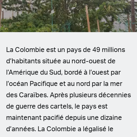
Spanish (Latin America)
German
French
La Colombie est un pays de 49 millions
Italian
d’habitants située au nord-ouest de
Czech
l’Amérique du Sud, bordé à l’ouest par
Polish
l’océan Pacifique et au nord par la mer
des Caraïbes. Après plusieurs décennies
de guerre des cartels, le pays est
maintenant pacifié depuis une dizaine
d’années. La Colombie a légalisé le