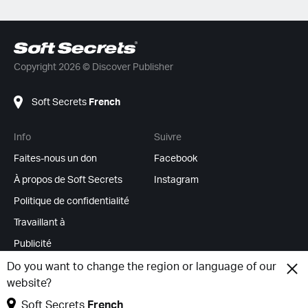
Copyright 2026 © Discover Publisher
Soft Secrets
French
Info
Suivre
Faites-nous un don
Facebook
À propos de Soft Secrets
Instagram
Politique de confidentialité
Travaillant à
Publicité
Flux RSS
Do you want to change the region or language of our
website?
Modifier les cookies
Soft Secrets
French