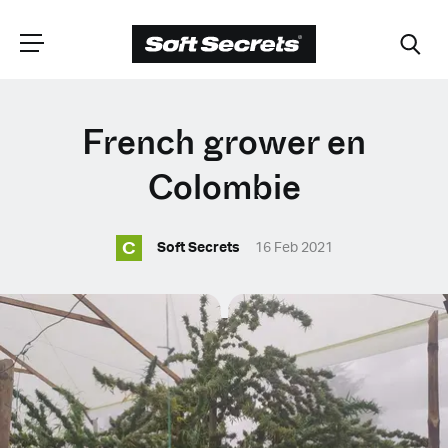
CHOISISSEZ VOTRE
French grower en
EMPLACEMENT
Colombie
C
Dutch
Soft Secrets
16 Feb 2021
English (United Kingdom)
English (United States)
Spanish (Spain)