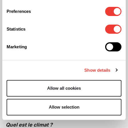
Preferences
Les trichomes de la Tropicanna Cookies F2 X
Velvet Sunrise.
Statistics
Y a-t-il d’autres plantes qui entourent ton
Marketing
cannabis ?
Show details
En ce moment, non mais j’ai cultivé beaucoup de
salades, haricots…etc. Je créé aussi mes propres
Allow all cookies
variétés. J’aime bien cultiver mon cannabis au
milieu d’un potager, toujours en organique bien
sûr.
Allow selection
Quel est le climat ?