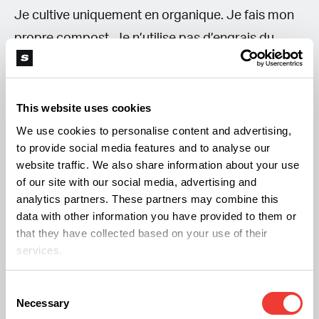
Je cultive uniquement en organique. Je fais mon
propre compost. Je n’utilise pas d’engrais du
commerce. En pleine terre, je cultive en sol vivant.
C’est très important pour moi de cultiver en
organique. Sur certaines plantes, je n’ai mis aucun
This website uses cookies
engrais ni produit. Sinon, j’utilise du purin de
We use cookies to personalise content and advertising,
to provide social media features and to analyse our
consoude. Je pratique les techniques de
website traffic. We also share information about your use
permaculture comme le bokashi. J’ai la chance de
of our site with our social media, advertising and
n’avoir aucun prédateur, ni maladie. Quand le
analytics partners. These partners may combine this
data with other information you have provided to them or
climat permet de cultiver en outdoor, je ne
that they have collected based on your use of their
comprend pas que l’on puisse cultiver en indoor
services.
sous lampes comme certains le font en Californie.
Il y a beaucoup d’énergie dépensée et ce n’est pas
Consent
Necessary
Selection
très écologique.