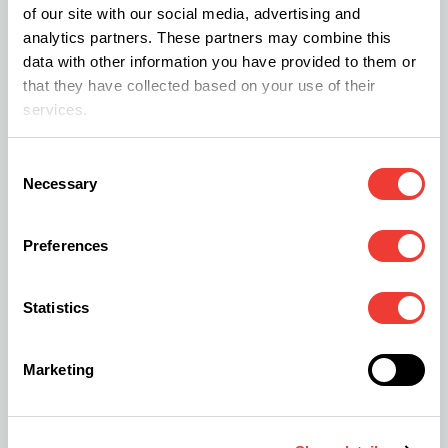
vous aider à arrêter de fumer des variétés de
of our site with our social media, advertising and
cannabis puissantes.
analytics partners. These partners may combine this
data with other information you have provided to them or
that they have collected based on your use of their
« Les risques d’addiction peuvent être liés à
services.
l’usager, au produit et au contexte socioculturel et
donc au statut légal du produit. Concernant
Consent
Necessary
Selection
l’usager, les principaux facteurs de risques
d’addiction au THC sont la précocité des premiers
Preferences
usages réguliers, à fortiori au cours de
l’adolescence, et les périodes de vulnérabilité
Statistics
psychologique, a fortiori toutes personnes ayant
des antécédents psychiatriques. Plus vous
Marketing
commencez tardivement à consommer
régulièrement du cannabis, plus le risque