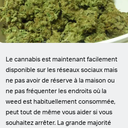
Spanish (Latin America)
German
French
Italian
Le cannabis est maintenant facilement
Czech
disponible sur les réseaux sociaux mais
Polish
ne pas avoir de réserve à la maison ou
ne pas fréquenter les endroits où la
weed est habituellement consommée,
peut tout de même vous aider si vous
souhaitez arrêter. La grande majorité