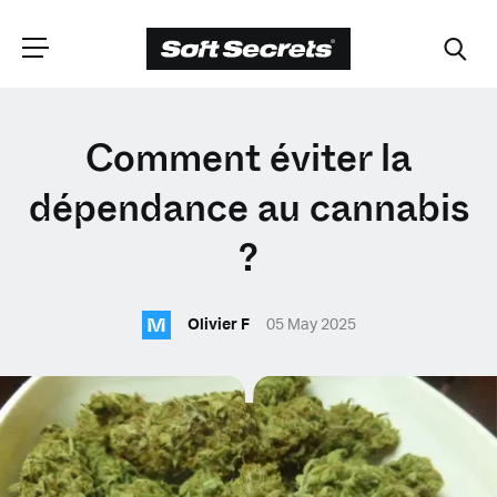
CHOISISSEZ VOTRE
Comment éviter la
EMPLACEMENT
dépendance au cannabis
?
Dutch
M
Olivier F
05 May 2025
English (United Kingdom)
English (United States)
Spanish (Spain)