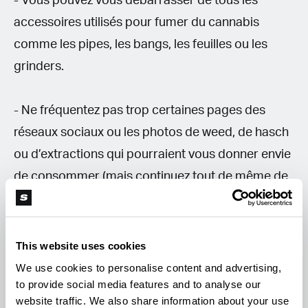
- Vous pouvez vous débarrasser de tous les
accessoires utilisés pour fumer du cannabis
comme les pipes, les bangs, les feuilles ou les
grinders.
- Ne fréquentez pas trop certaines pages des
réseaux sociaux ou les photos de weed, de hasch
ou d’extractions qui pourraient vous donner envie
de consommer (mais continuez tout de même de
lire Soft Secrets..).
- Consommer des cannabinoïdes comme le CBD,
This website uses cookies
le CBG ou le CBN, du cannabis light, ou du
We use cookies to personalise content and advertising,
to provide social media features and to analyse our
cannabis avec des faibles taux de THC pourra
website traffic. We also share information about your use