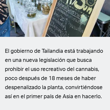
Spanish (Latin America)
German
French
Italian
El gobierno de Tailandia está trabajando
Czech
en una nueva legislación que busca
Polish
prohibir el uso recreativo del cannabis,
poco después de 18 meses de haber
despenalizado la planta, convirtiéndose
así en el primer país de Asia en hacerlo.