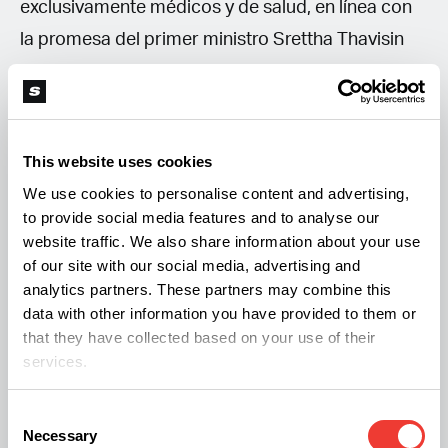
exclusivamente médicos y de salud, en línea con
la promesa del primer ministro Srettha Thavisin
de "corregir" las leyes sobre el cannabis en los
próximos seis meses. Thavisin ha expresado
abiertamente su postura en contra del uso
This website uses cookies
recreativo del cannabis. En diferentes entrevistas
We use cookies to personalise content and advertising,
con los medios de comunicación, ha afirmado
to provide social media features and to analyse our
que el abuso de drogas es un gran problema para
website traffic. We also share information about your use
Tailandia.
of our site with our social media, advertising and
analytics partners. These partners may combine this
data with other information you have provided to them or
Tailandia ha visto un crecimiento constante en la
that they have collected based on your use of their
industria del cannabis después de legalizar su uso
services.
medicinal y permitir la producción y venta de
Consent
productos relacionados. Si se revierte esta
Necessary
Selection