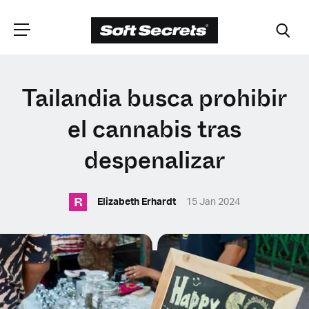
ELIGE TU
Tailandia busca prohibir
UBICACIÓN
el cannabis tras
despenalizar
Dutch
R
Elizabeth Erhardt
15 Jan 2024
English (United Kingdom)
English (United States)
Spanish (Spain)