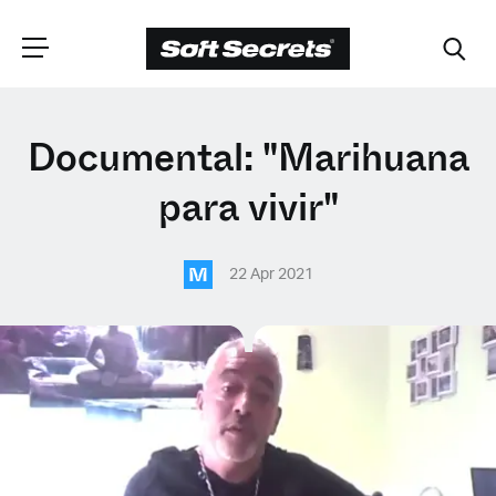
ELIGE TU
Documental: "Marihuana
UBICACIÓN
para vivir"
M
Dutch
22 Apr 2021
English (United Kingdom)
English (United States)
Spanish (Spain)