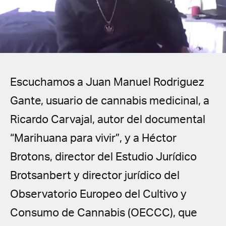
Spanish (Latin America)
German
French
Escuchamos a Juan Manuel Rodriguez
Italian
Gante, usuario de cannabis medicinal, a
Czech
Ricardo Carvajal, autor del documental
Polish
“Marihuana para vivir”, y a Héctor
Brotons, director del Estudio Jurídico
Brotsanbert y director jurídico del
Observatorio Europeo del Cultivo y
Consumo de Cannabis (OECCC), que