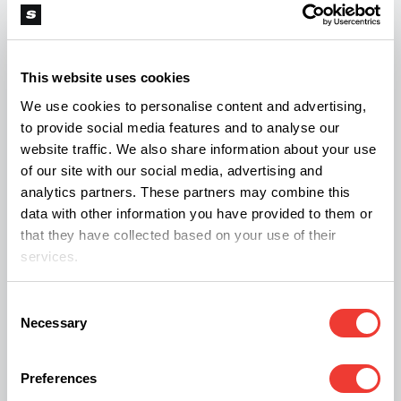
siendo criminalizado” dice Héctor, y añade: “El
dolor de Juanma no puede esperar”. Finalmente
concluye diciendo que si hay un mínimo de
This website uses cookies
humanidad, se tiene que conceder esta solicitud.
We use cookies to personalise content and advertising,
to provide social media features and to analyse our
website traffic. We also share information about your use
of our site with our social media, advertising and
analytics partners. These partners may combine this
data with other information you have provided to them or
that they have collected based on your use of their
services.
Consent
Necessary
Selection
Preferences