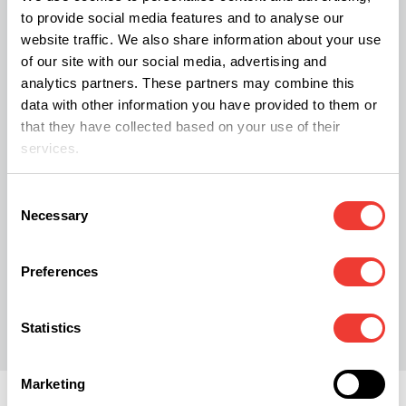
Libertad para Aythami: irregularidades policiales y
to provide social media features and to analyse our
judiciales en el movimiento cannábico
website traffic. We also share information about your use
of our site with our social media, advertising and
analytics partners. These partners may combine this
Albert Tió y Víctor Segués en Libertad
data with other information you have provided to them or
Condicional
that they have collected based on your use of their
services.
Estudio sobre Clubes Sociales de Cannabis
Consent
Necessary
Selection
Preferences
E
Elizabeth Erhardt
Statistics
Marketing