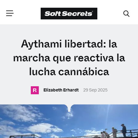
ELIGE TU
Aythami libertad: la
UBICACIÓN
marcha que reactiva la
lucha cannábica
Dutch
R
Elizabeth Erhardt
29 Sep 2025
English (United Kingdom)
English (United States)
Spanish (Spain)