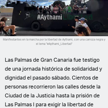
Spanish (Latin America)
German
French
Italian
Manifestantes en la marcha por la libertad de Aythami, con una carroza negra y
el lema "#Aythami_Libertad"
Czech
Las Palmas de Gran Canaria fue testigo
Polish
de una jornada histórica de solidaridad y
dignidad el pasado sábado. Cientos de
personas recorrieron las calles desde la
Ciudad de la Justicia hasta la prisión de
Las Palmas I para exigir la libertad de