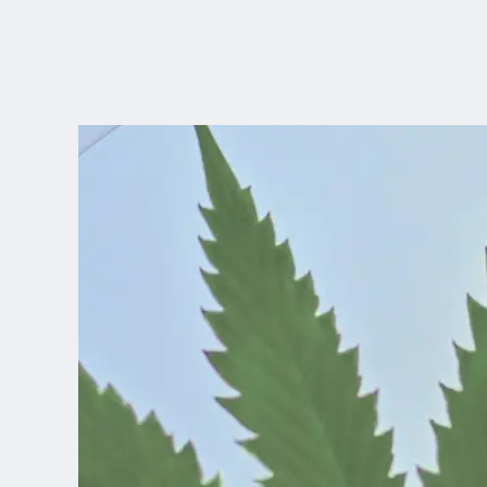
ELIGE TU
UBICACIÓN
Dutch
English (United Kingdom)
English (United States)
Spanish (Spain)