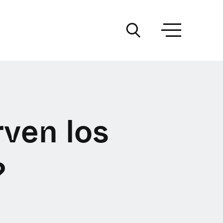
rven los
?