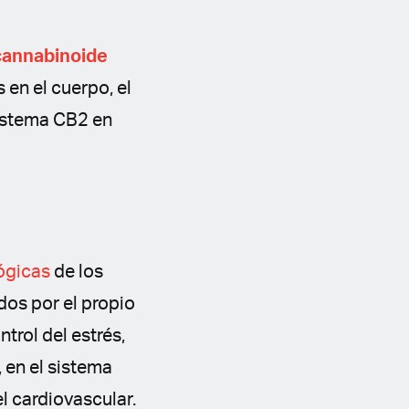
cannabinoide
 en el cuerpo, el
sistema CB2 en
lógicas
de los
os por el propio
trol del estrés,
 en el sistema
el cardiovascular.