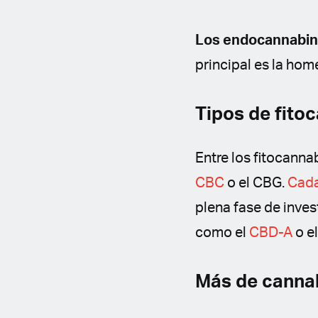
Los endocannabino
principal es la home
Tipos de fito
Entre los fitocann
CBC
o el CBG.
Cada
plena fase de inve
como el
CBD-A
o e
Más de cannab