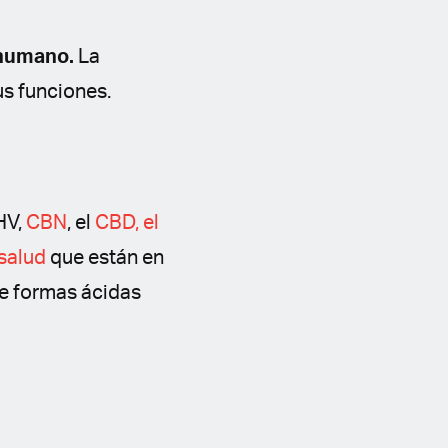
 humano.
La
us funciones.
HV,
CBN
, el
CBD, el
 salud
que están en
ne formas ácidas