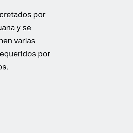
cretados por
uana y se
nen varias
requeridos por
os.