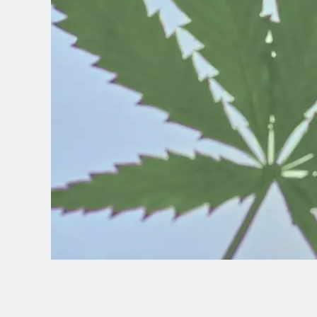
Spanish (Latin America)
German
French
Italian
Czech
Polish