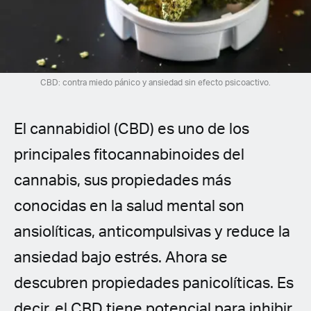
Spanish (Latin America)
German
French
CBD: contra miedo pánico y ansiedad sin efecto psicoactivo.
Italian
El cannabidiol (CBD) es uno de los
Czech
principales fitocannabinoides del
cannabis, sus propiedades más
Polish
conocidas en la salud mental son
ansiolíticas, anticompulsivas y reduce la
ansiedad bajo estrés. Ahora se
descubren propiedades panicolíticas. Es
decir, el CBD tiene potencial para inhibir