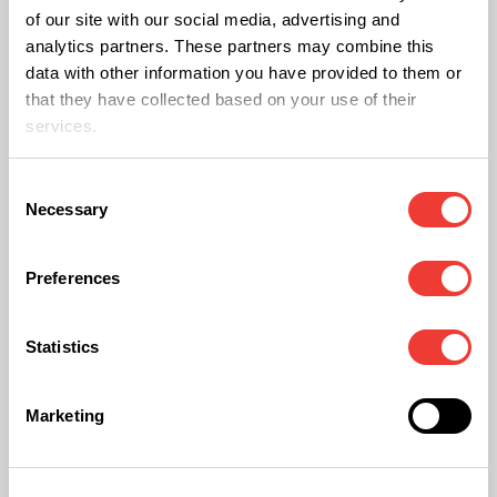
en literatura científica técnica y no constituye un
of our site with our social media, advertising and
consejo médico. El cannabidiol es un compuesto
analytics partners. These partners may combine this
data with other information you have provided to them or
bajo investigación y su uso debe ser supervisado
that they have collected based on your use of their
por profesionales de la salud en
services.
endocannabinología. El trastorno de pánico es
Consent
una condición compleja que requiere diagnóstico
Necessary
Selection
y tratamiento psiquiátrico. Nuestra
recomendación es: no uses cannabis si lo has
Preferences
tenido o lo tienes.
Statistics
Más sobre CBD y salud
Práctica de yoga y marihuana
Marketing
Café con CBD: la nueva ola
¿El cannabis ayuda en trastornos alimentarios?