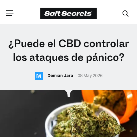
ELIGE TU
¿Puede el CBD controlar
UBICACIÓN
los ataques de pánico?
M
Dutch
Demian Jara
08 May 2026
English (United Kingdom)
English (United States)
Spanish (Spain)