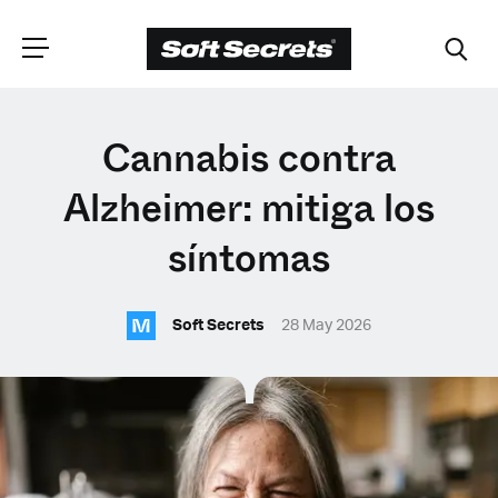
ELIGE TU
Cannabis contra
UBICACIÓN
Alzheimer: mitiga los
síntomas
Dutch
M
Soft Secrets
28 May 2026
English (United Kingdom)
English (United States)
Spanish (Spain)