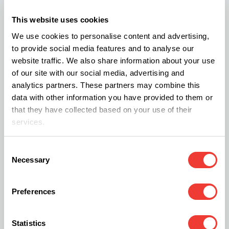
considera que el cannabis medicinal puede ser
This website uses cookies
una opción adecuada para el manejo de los
We use cookies to personalise content and advertising,
síntomas de su familiar, es indispensable
to provide social media features and to analyse our
consultar con un médico
especialista en
website traffic. We also share information about your use
endocannbinología
para evaluar el estado clínico
of our site with our social media, advertising and
analytics partners. These partners may combine this
y determinar la cepa o el perfil de cannabinoides
data with other information you have provided to them or
recomendado para el tratamiento de forma
that they have collected based on your use of their
segura.
services.
Consent
Descargo de responsabilidad:
Este artículo tiene
Necessary
Selection
fines informativos y periodísticos basados en
literatura científica de acceso público. No
Preferences
sustituye el diagnóstico, asesoramiento ni
tratamiento médico profesional.
Statistics