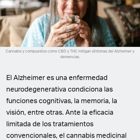
Spanish (Latin America)
German
French
Italian
Cannabis y compuestos como CBD y THC mitigan síntomas del Alzheimer y
demencias.
Czech
El Alzheimer es una enfermedad
Polish
neurodegenerativa condiciona las
funciones cognitivas, la memoria, la
visión, entre otras. Ante la eficacia
limitada de los tratamientos
convencionales, el cannabis medicinal