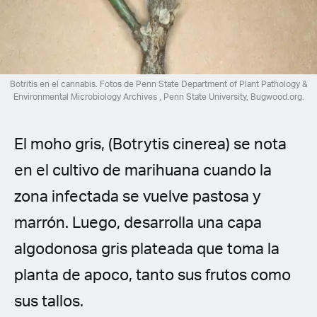
Spanish (Latin America)
German
French
Botritis en el cannabis. Fotos de Penn State Department of Plant Pathology &
Environmental Microbiology Archives , Penn State University, Bugwood.org.
Italian
El moho gris, (Botrytis cinerea) se nota
Czech
en el cultivo de marihuana cuando la
Polish
zona infectada se vuelve pastosa y
marrón. Luego, desarrolla una capa
algodonosa gris plateada que toma la
planta de apoco, tanto sus frutos como
sus tallos.