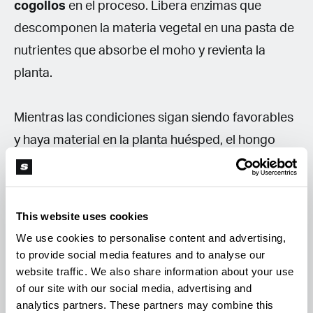
cogollos
en el proceso. Libera enzimas que
descomponen la materia vegetal en una pasta de
nutrientes que absorbe el moho y revienta la
planta.
Mientras las condiciones sigan siendo favorables
y haya material en la planta huésped, el hongo
continúa extendiéndose. Una colonia libera
millones de esporas y cada una es capaz de
iniciar una colonia nueva. En ambientes secos,
This website uses cookies
pueden permanecer años en estado latente.
We use cookies to personalise content and advertising,
to provide social media features and to analyse our
website traffic. We also share information about your use
Control de botritis en el cannabis
of our site with our social media, advertising and
La mejor forma de evitar el moho gris consiste
analytics partners. These partners may combine this