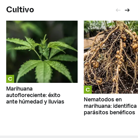
Cultivo
C
C
Marihuana
autofloreciente: éxito
Nematodos en
ante húmedad y lluvias
marihuana: identifica
parásitos benéficos