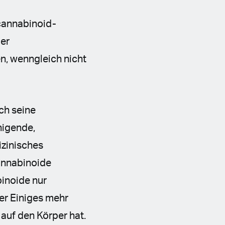
cannabinoid-
der
n, wenngleich nicht
ch seine
higende,
zinisches
annabinoide
inoide nur
er Einiges mehr
auf den Körper hat.