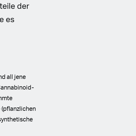
eile der
e es
d all jene
 Cannabinoid-
immte
(pflanzlichen
synthetische