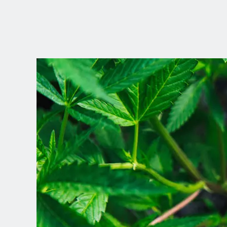
WÄHLEN SIE
IHRE POSITION
Dutch
English (United Kingdom)
English (United States)
Spanish (Spain)