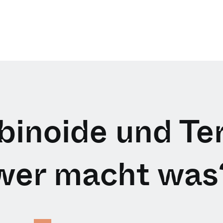
inoide und Te
wer macht was