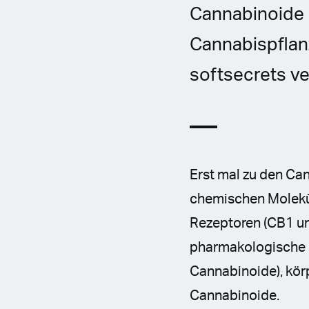
Cannabinoide 
Cannabispflan
softsecrets ve
Erst mal zu den Ca
chemischen Molekül
Rezeptoren (CB1 u
pharmakologische R
Cannabinoide), kör
Cannabinoide.