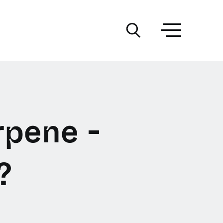
rpene -
?