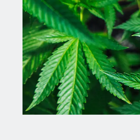
Spanish (Latin America)
German
French
Italian
Czech
Polish