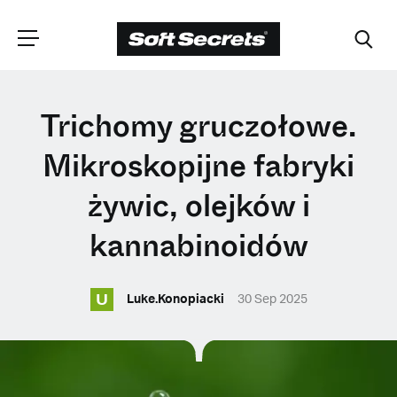
WYBIERZ
Trichomy gruczołowe.
LOKALIZACJĘ
Mikroskopijne fabryki
żywic, olejków i
Dutch
kannabinoidów
English (United Kingdom)
U
Luke.Konopiacki
30 Sep 2025
English (United States)
Spanish (Spain)