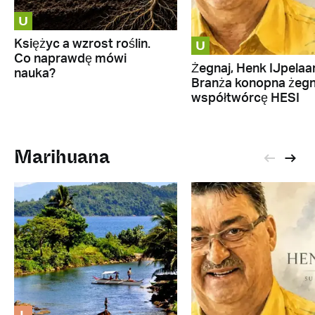
U
U
Księżyc a wzrost roślin.
Co naprawdę mówi
Żegnaj, Henk IJpelaar
nauka?
Branża konopna żeg
współtwórcę HESI
Marihuana