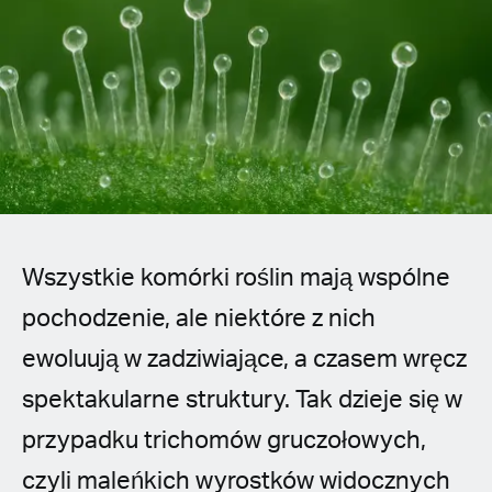
Spanish (Latin America)
German
French
Italian
Czech
Wszystkie komórki roślin mają wspólne
Polish
pochodzenie, ale niektóre z nich
ewoluują w zadziwiające, a czasem wręcz
spektakularne struktury. Tak dzieje się w
przypadku trichomów gruczołowych,
czyli maleńkich wyrostków widocznych