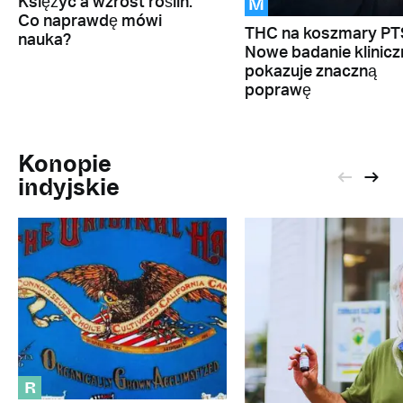
M
Księżyc a wzrost roślin.
Co naprawdę mówi
THC na koszmary PT
nauka?
Nowe badanie klinicz
pokazuje znaczną
poprawę
Konopie
indyjskie
R