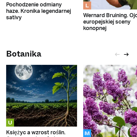
L
Pochodzenie odmiany
haze. Kronika legendarnej
Wernard Bruining. Oj
sativy
europejskiej sceny
konopnej
Botanika
U
M
Księżyc a wzrost roślin.