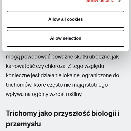
Show details
Innym podejściem jest przekierowanie
metabolizmu trichomów w taki sposób, aby
Allow all cookies
wytwarzały zupełnie nowe związki lub nawet
wydzielały je bezpośrednio na powierzchnię liści.
Manipulacje te niosą jednak ryzyko. Nadmierna
Allow selection
ekspresja genów czy zakłócenia metaboliczne
mogą powodować poważne skutki uboczne, jak
karłowatość czy chloroza. Z tego względu
konieczne jest działanie lokalne, ograniczone do
trichomów, które często nie mają istotnego
wpływu na ogólny wzrost rośliny.
Trichomy jako przyszłość biologii i
przemysłu