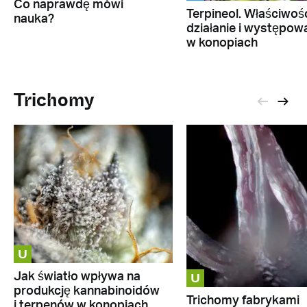
Co naprawdę mówi
Terpineol. Właściwośc
nauka?
działanie i występow
w konopiach
Trichomy
U
U
Jak światło wpływa na
produkcję kannabinoidów
Trichomy fabrykami
i terpenów w konopiach