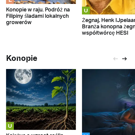
L
U
Konopie w raju. Podróż na
Filipiny śladami lokalnych
Żegnaj, Henk IJpelaar
growerów
Branża konopna żeg
współtwórcę HESI
Konopie
U