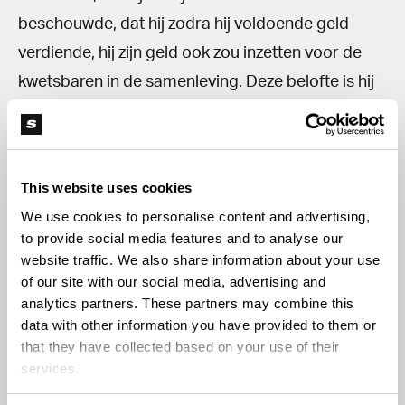
beschouwde, dat hij zodra hij voldoende geld
verdiende, hij zijn geld ook zou inzetten voor de
kwetsbaren in de samenleving. Deze belofte is hij
nagekomen.
De Vries begon met het schenken
van kleding aan het Leger des Heils. Die steun
is uitgegroeid tot het organiseren van uitjes,
This website uses cookies
kookavonden en feestelijke boodschappen die
We use cookies to personalise content and advertising,
worden uitgedeeld tijdens Pasen en Kerstmis.
to provide social media features and to analyse our
Ook ondersteunt hij kerstdiners voor dak- en
website traffic. We also share information about your use
of our site with our social media, advertising and
thuislozen in de Koepelkerk. Voor zijn jarenlange
analytics partners. These partners may combine this
inzet voor kwetsbare inwoners van de stad
data with other information you have provided to them or
ontvangt hij de Andreaspenning.’
Het is natuurlijk
that they have collected based on your use of their
services.
een welverdiende prijs voor Henk de Vries, die
eerder vanuit de Nederlandse cannabiswereld