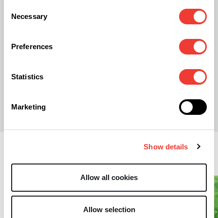
Consent
al de Cannabis Culture Award (2004) en de
Necessary
Selection
Koos Zwart Award (2024)
kreeg.
Preferences
Statistics
R
Rob Tuinstra
Marketing
Show details
Lifestyle
Allow all cookies
Allow selection