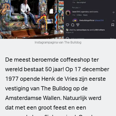
Spanish (Latin America)
German
French
Italian
Instagrampagina van The Bulldog
Czech
De meest beroemde coffeeshop ter
Polish
wereld bestaat 50 jaar! Op 17 december
1977 opende Henk de Vries zijn eerste
vestiging van The Bulldog op de
Amsterdamse Wallen. Natuurlijk werd
dat met een groot feest en een