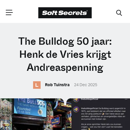
CHOOSE YOUR
The Bulldog 50 jaar:
LANGUAGE
Henk de Vries krijgt
Andreaspenning
Dutch
L
Rob Tuinstra
24 Dec 2025
English (United Kingdom)
English (United States)
Spanish (Spain)