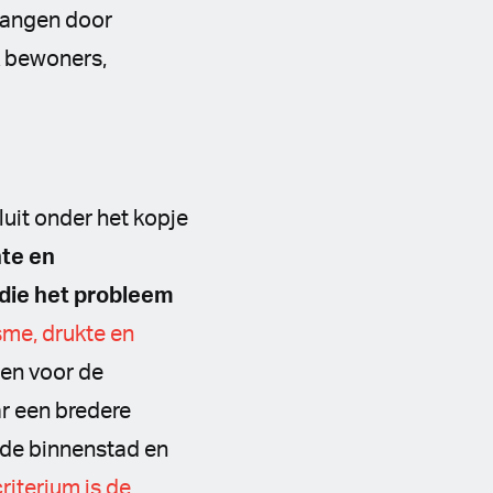
vangen door
k bewoners,
sluit onder het kopje
hte en
 die het probleem
sme, drukte en
len voor de
ar een bredere
n de binnenstad en
riterium is de