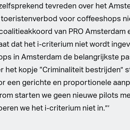
zelfsprekend tevreden over het Ams
 toeristenverbod voor coffeeshops nie
e coalitieakkoord van PRO Amsterdam
t dat het i-criterium niet wordt ingev
ops in Amsterdam de belangrijkste pa
het kopje “Criminaliteit bestrijden” sta
or een gerichte en proportionele aan
arom starten we geen nieuwe pilots me
oeren we het i-criterium niet in.”’