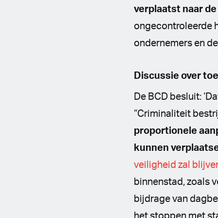
verplaatst naar de 
ongecontroleerde h
ondernemers en de v
Discussie over toer
De BCD besluit: ‘Dat
“Criminaliteit bestr
proportionele aan
kunnen verplaatse
veiligheid zal blijve
binnenstad, zoals 
bijdrage van dagbez
het stoppen met st