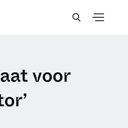
taat voor
or’