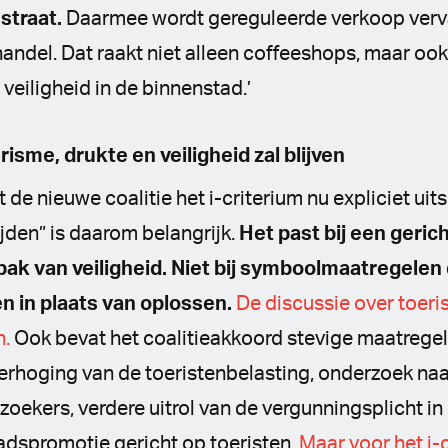
straat.
Daarmee wordt gereguleerde verkoop ver
andel. Dat raakt niet alleen coffeeshops, maar oo
eiligheid in de binnenstad.’
isme, drukte en veiligheid zal blijven
 de nieuwe coalitie het i-criterium nu expliciet uit
ijden” is daarom belangrijk.
Het past bij een geric
pak van veiligheid. Niet bij symboolmaatregelen
n in plaats van oplossen.
De discussie over toeri
n.
Ook bevat het coalitieakkoord stevige maatrege
verhoging van de toeristenbelasting, onderzoek na
oekers, verdere uitrol van de vergunningsplicht i
adspromotie gericht op toeristen.
Maar voor het i-c