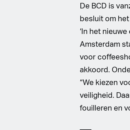
De BCD is van
besluit om het
‘In het nieuw
Amsterdam staa
voor coffeesh
akkoord. Onder 
“We kiezen vo
veiligheid. Da
fouilleren en v