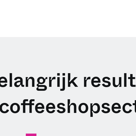
langrijk resul
 coffeeshopsect