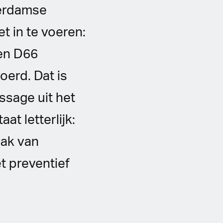
terdamse
t in te voeren:
 en D66
oerd. Dat is
ssage uit het
at letterlijk:
pak van
t preventief