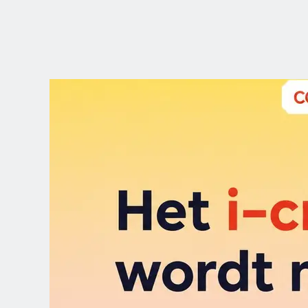
CHOOSE YOUR
LANGUAGE
Dutch
English (United Kingdom)
English (United States)
Spanish (Spain)