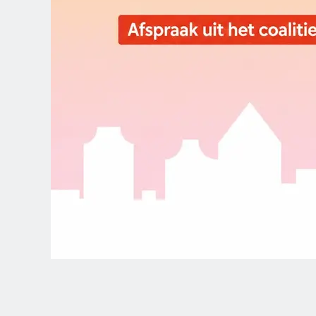
Spanish (Latin America)
German
French
Italian
Czech
Polish