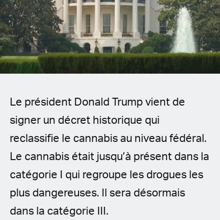
Spanish (Latin America)
German
French
Italian
Le président Donald Trump vient de
Czech
signer un décret historique qui
Polish
reclassifie le cannabis au niveau fédéral.
Le cannabis était jusqu’à présent dans la
catégorie I qui regroupe les drogues les
plus dangereuses. Il sera désormais
dans la catégorie III.