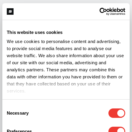
aux chercheurs et à la communauté médicale
internationale. Au-delà des allégements fiscaux, le
reclassement du cannabis en catégorie III marque
This website uses cookies
un tournant majeur dans la manière dont le
We use cookies to personalise content and advertising,
gouvernement fédéral américain aborde la
to provide social media features and to analyse our
recherche sur le cannabis, »
a déclaré Stephen
website traffic. We also share information about your use
Murphy, le CEO de
Prohibition Partners
. «
Pendant
of our site with our social media, advertising and
analytics partners. These partners may combine this
des décennies, les chercheurs se sont heurtés à
data with other information you have provided to them or
des impasses bureaucratiques, à un accès limité à
that they have collected based on your use of their
du matériel d'étude de qualité et à des restrictions
services.
considérables liées au statut du cannabis en
Consent
catégorie I. »
Necessary
Selection
« J’ai promis d’être le président du bon sens, et
Preferences