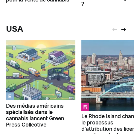
pour la vente de cannabis
?
USA
E
R
Des médias américains
spécialisés dans le
Le Rhode Island cha
cannabis lancent Green
le processus
Press Collective
d’attribution des lic