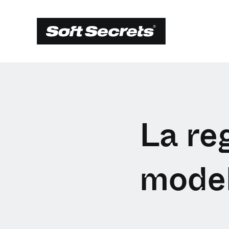
La re
model