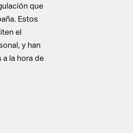
gulación que
paña. Estos
iten el
onal, y han
 a la hora de