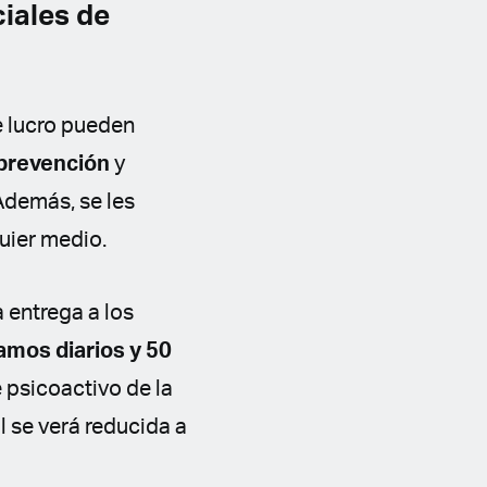
ciales de
e lucro pueden
prevención
y
 Además, se les
uier medio.
 entrega a los
mos diarios y 50
 psicoactivo de la
l se verá reducida a