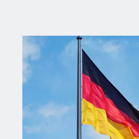
ELIGE TU
UBICACIÓN
Dutch
English (United Kingdom)
English (United States)
Spanish (Spain)