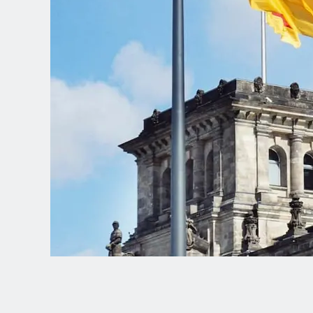
Spanish (Latin America)
German
French
Italian
Czech
Polish