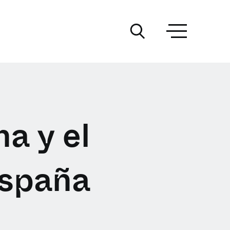
a y el
España