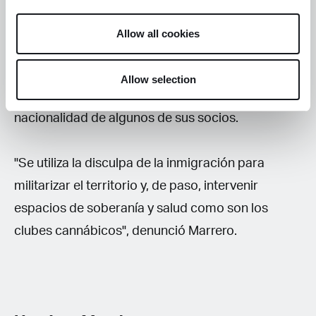
militarización de la frontera y el racismo
institucional. Según Marrero, la policía utiliza
Allow all cookies
prejuicios xenófobos para intervenir clubes
sociales, calificándolos de "redes de narcotráfico
Allow selection
rumanas o rusas" simplemente por la
nacionalidad de algunos de sus socios.
"Se utiliza la disculpa de la inmigración para
militarizar el territorio y, de paso, intervenir
espacios de soberanía y salud como son los
clubes cannábicos", denunció Marrero.