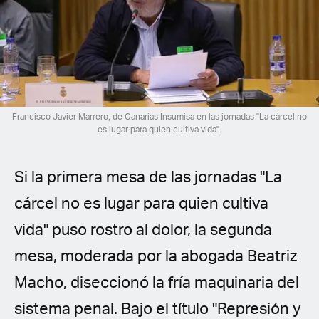
Spanish (Latin America)
German
French
Italian
Francisco Javier Marrero, de Canarias Insumisa en las jornadas "La cárcel no
es lugar para quien cultiva vida".
Czech
Si la primera mesa de las jornadas "La
Polish
cárcel no es lugar para quien cultiva
vida" puso rostro al dolor, la segunda
mesa, moderada por la abogada Beatriz
Macho, diseccionó la fría maquinaria del
sistema penal. Bajo el título "Represión y