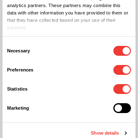
analytics partners. These partners may combine this
la condena legal, sino el desgaste mental. "He
data with other information you have provided to them or
pasado dos años con una depresión de caballo
that they have collected based on your use of their
y pensamientos suicidas", confesó uno de los
services.
integrantes, visibilizando la cara más oscura del
Consent
control estatal.
Necessary
Selection
Preferences
Canarias: Frontera, racismo y
Statistics
cannabis
Marketing
Francisco Javier Marrero
, de
Canarias
Insumisa
, aportó la dimensión territorial. En las
islas, la represión cannábica se entrelaza con la
Show details