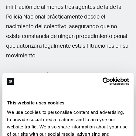
infiltración de al menos tres agentes de la de la
Policía Nacional prácticamente desde el
nacimiento del colectivo, asegurando que no
existe constancia de ningún procedimiento penal
que autorizara legalmente estas filtraciones en su
movimiento.
Criminalización del activismo:
El Estado ha
llegado a catalogar acciones de desobediencia
civil no violenta, como lanzar pintura lavable,
This website uses cookies
bajo figuras de
terrorismo
u
organización
We use cookies to personalise content and advertising,
criminal
.
to provide social media features and to analyse our
El coste psicológico:
Los ponentes subrayaron
website traffic. We also share information about your use
que el objetivo real de estas tácticas no es solo
of our site with our social media, advertising and