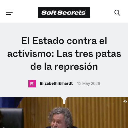
ELIGE TU
El Estado contra el
UBICACIÓN
activismo: Las tres patas
de la represión
Dutch
R
Elizabeth Erhardt
12 May 2026
English (United Kingdom)
English (United States)
Spanish (Spain)