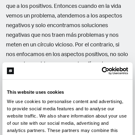
que a los positivos. Entonces cuando en la vida
vemos un problema, atendemos a los aspectos
negativos y solo encontramos soluciones
negativas que nos traen más problemas y nos
meten en un círculo vicioso. Por el contrario, si
nos enfocamos en los aspectos positivos, no solo
vemos los problemas como desafíos, sino que
encontramos soluciones favorables para llevar a
cabo.
This website uses cookies
We use cookies to personalise content and advertising,
Bajo esta perspectiva, esta comunidad nos invita
to provide social media features and to analyse our
a enfocar nuestra atención hacia aspectos más
website traffic. We also share information about your use
positivos y a buscar soluciones en esta dirección
of our site with our social media, advertising and
analytics partners. These partners may combine this
cuando nos encontramos con un problema en