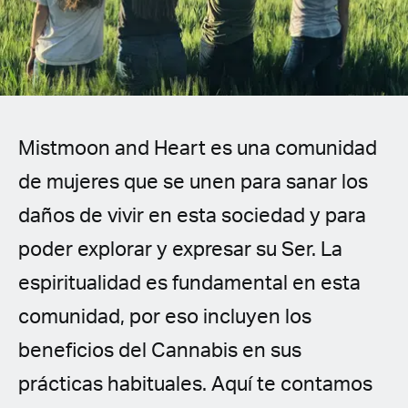
Spanish (Latin America)
German
French
Mistmoon and Heart es una comunidad
Italian
de mujeres que se unen para sanar los
Czech
daños de vivir en esta sociedad y para
Polish
poder explorar y expresar su Ser. La
espiritualidad es fundamental en esta
comunidad, por eso incluyen los
beneficios del Cannabis en sus
prácticas habituales. Aquí te contamos