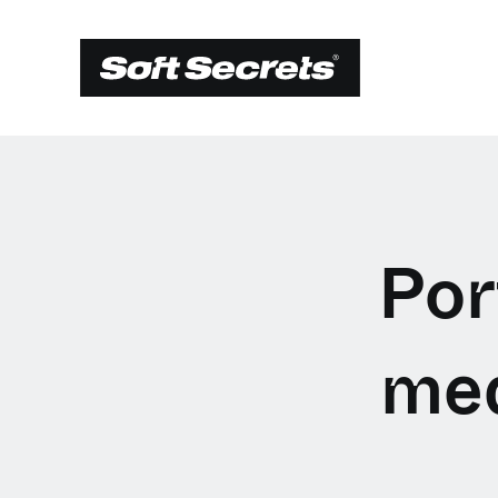
Por
med