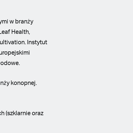
ymi w branży
eaf Health,
tivation. Instytut
europejskimi
awodowe.
nży konopnej.
 (szklarnie oraz