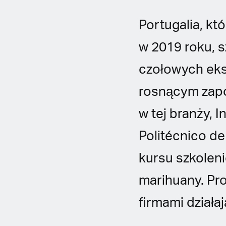
Portugalia, k
w 2019 roku, 
czołowych eksp
rosnącym zapo
w tej branży, I
Politécnico de
kursu szkolen
marihuany. Pr
firmami dział