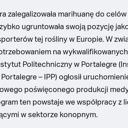
tóra zalegalizowała marihuanę do cel
szybko ugruntowała swoją pozycję jako
orterów tej rośliny w Europie. W zwi
trzebowaniem na wykwalifikowanych 
nstytut Politechniczny w Portalegre (In
 Portalegre – IPP) ogłosił uruchomie
iowego poświęconego produkcji med
ogram ten powstaje we współpracy z l
ającymi w sektorze konopnym.