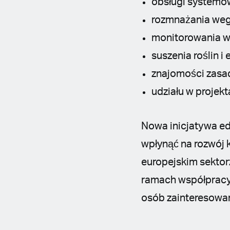
obsługi systemów
rozmnażania weg
monitorowania wzr
suszenia roślin i
znajomości zasa
udziału w proje
Nowa inicjatywa ed
wpłynąć na rozwój
europejskim sektor
ramach współpracy 
osób zainteresowan