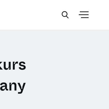
kurs
uany