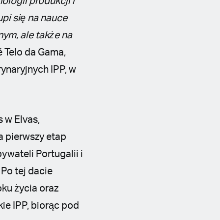
logii produkcji i
pi się na nauce
ym, ale także na
é Telo da Gama,
ynaryjnych IPP, w
 w Elvas,
a pierwszy etap
ywateli Portugalii i
 Po tej dacie
oku życia oraz
ie IPP, biorąc pod