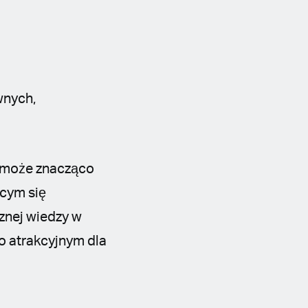
wnych,
e może znacząco
cym się
znej wiedzy w
o atrakcyjnym dla