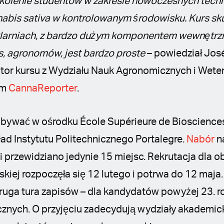
kolenie studentów w zakresie nowoczesnych techno
abis sativa w kontrolowanym środowisku. Kurs sku
klarniach, z bardzo dużym komponentem wewnętrzn
s, agronomów, jest bardzo proste
– powiedział Jos
ator kursu z Wydziału Nauk Agronomicznych i Weter
em
CannaReporter
.
dbywać w ośrodku École Supérieure de Biosciences
d Instytutu Politechnicznego Portalegre.
Nabór
n
ł i przewidziano jedynie 15 miejsc. Rekrutacja dla ob
skiej rozpoczęła się 12 lutego i potrwa do 12 maja.
druga tura zapisów – dla kandydatów powyżej 23. r
znych. O przyjęciu zadecydują wydziały akademick