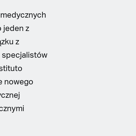
ów medycznych
 jeden z
ązku z
specjalistów
stituto
nie nowego
ycznej
icznymi