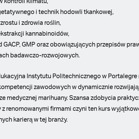
 kontroli klimatu,
etatywnego i technik hodowli tkankowej,
ostu i zdrowia roślin,
 ekstrakcji kannabinoidów,
d GACP, GMP oraz obowiązujących przepisów pra
ktach badawczo-rozwojowych.
ukacyjna Instytutu Politechnicznego w Portalegr
 kompetencji zawodowych w dynamicznie rozwijają
ze medycznej marihuany. Szansa zdobycia praktyc
z renomowanymi firmami czyni ten kurs wyjątkow
ych karierą w tej branży.