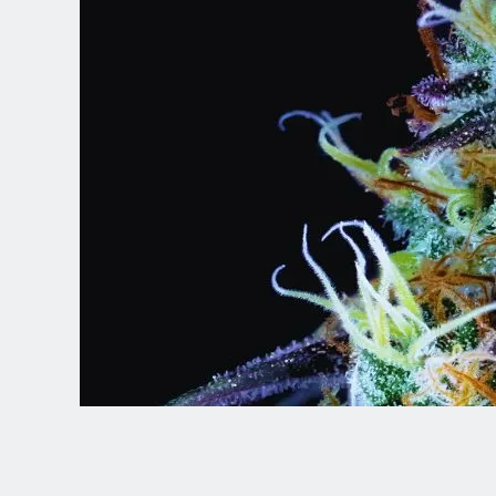
Spanish (Latin America)
German
French
Italian
Czech
Polish