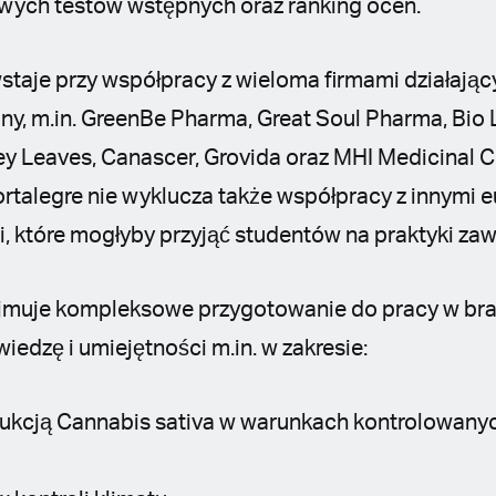
wych testów wstępnych oraz ranking ocen.
taje przy współpracy z wieloma firmami działając
y, m.in. GreenBe Pharma, Great Soul Pharma, Bio L
y Leaves, Canascer, Grovida oraz MHI Medicinal Cul
ortalegre nie wyklucza także współpracy z innymi 
, które mogłyby przyjąć studentów na praktyki z
jmuje kompleksowe przygotowanie do pracy w bra
edzę i umiejętności m.in. w zakresie:
ukcją Cannabis sativa w warunkach kontrolowanych