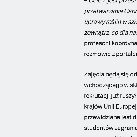
–
Celem jest przesz
przetwarzania Cann
uprawy roślin w sz
zewnątrz, co dla na
profesor i koordyn
rozmowie z portal
Zajęcia będą się o
wchodzącego w skła
rekrutacji już ruszy
krajów Unii Europej
przewidziana jest 
studentów zagranic