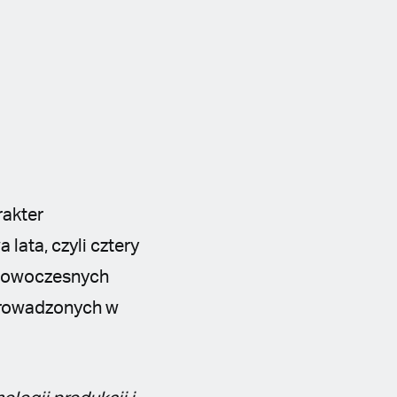
rakter
ata, czyli cztery
 nowoczesnych
 prowadzonych w