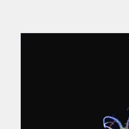
WYBIERZ
LOKALIZACJĘ
Dutch
English (United Kingdom)
English (United States)
Spanish (Spain)