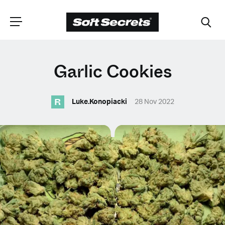
WYBIERZ
Garlic Cookies
LOKALIZACJĘ
R
Luke.Konopiacki
28 Nov 2022
Dutch
English (United Kingdom)
English (United States)
Spanish (Spain)