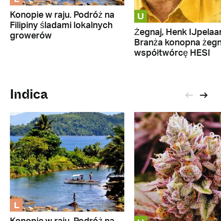
U
Konopie w raju. Podróż na
Filipiny śladami lokalnych
Żegnaj, Henk IJpelaar
growerów
Branża konopna żeg
współtwórcę HESI
Indica
L