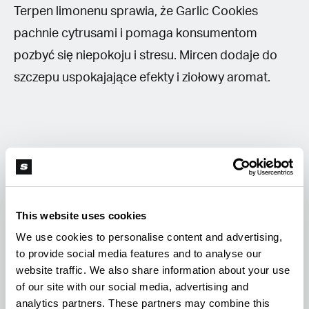
Terpen limonenu sprawia, że Garlic Cookies
pachnie cytrusami i pomaga konsumentom
pozbyć się niepokoju i stresu. Mircen dodaje do
szczepu uspokajające efekty i ziołowy aromat.
Smak
W przeciwieństwie do zapachu, ta odmiana
This website uses cookies
marihuany ma słodki smak z posmakiem czosnku.
We use cookies to personalise content and advertising,
to provide social media features and to analyse our
Pikantny posmak podąża za niepowtarzalnym
website traffic. We also share information about your use
smakiem na wydechu. Niektórzy palacze donoszą
of our site with our social media, advertising and
również o kwiatowej palecie smakowej. Jest to
analytics partners. These partners may combine this