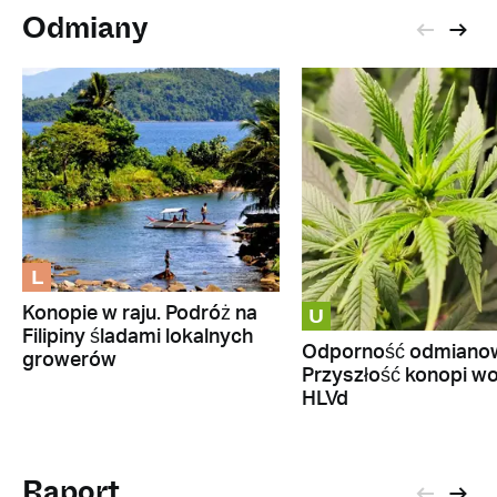
Odmiany
L
U
Konopie w raju. Podróż na
Filipiny śladami lokalnych
Odporność odmiano
growerów
Przyszłość konopi w
HLVd
Raport