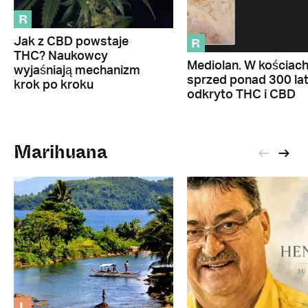
R
R
Jak z CBD powstaje
THC? Naukowcy
Mediolan. W kościac
wyjaśniają mechanizm
sprzed ponad 300 la
krok po kroku
odkryto THC i CBD
Marihuana
L