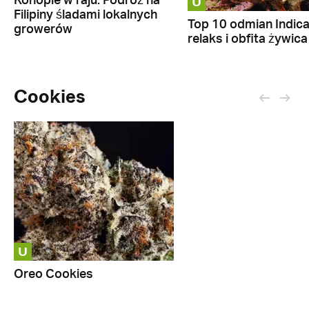
U
Konopie w raju. Podróż na
Filipiny śladami lokalnych
Top 10 odmian Indica
growerów
relaks i obfita żywica
Cookies
U
Oreo Cookies