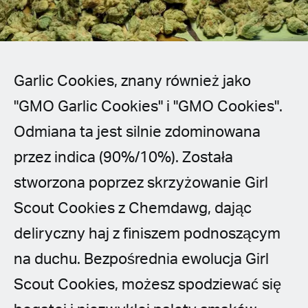
Spanish (Latin America)
German
French
Garlic Cookies, znany również jako
"GMO Garlic Cookies" i "GMO Cookies".
Italian
Odmiana ta jest silnie zdominowana
Czech
przez indica (90%/10%). Została
stworzona poprzez skrzyżowanie Girl
Polish
Scout Cookies z Chemdawg, dając
deliryczny haj z finiszem podnoszącym
na duchu. Bezpośrednia ewolucja Girl
Scout Cookies, możesz spodziewać się