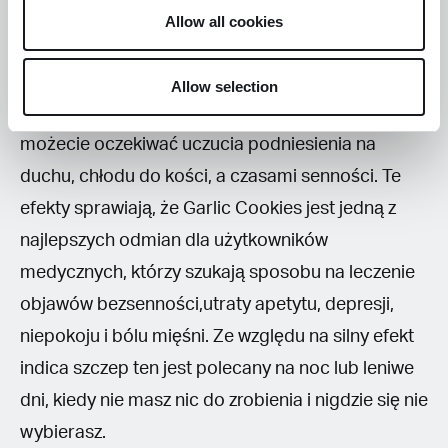
cię zrelaksuje i rozluźni, rozwiąże wszelkie
Allow all cookies
problemy z bólem. Piorunujący haj Garlic Cookies
uruchamia psychiczne uniesienie. Następnie
Allow selection
pojawia się ciężki przypadek gastrofazy. Później
możecie oczekiwać uczucia podniesienia na
duchu, chłodu do kości, a czasami senności. Te
efekty sprawiają, że Garlic Cookies jest jedną z
najlepszych odmian dla użytkowników
medycznych, którzy szukają sposobu na leczenie
objawów bezsenności,utraty apetytu, depresji,
niepokoju i bólu mięśni. Ze względu na silny efekt
indica szczep ten jest polecany na noc lub leniwe
dni, kiedy nie masz nic do zrobienia i nigdzie się nie
wybierasz.