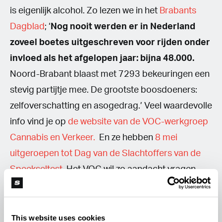
is eigenlijk alcohol. Zo lezen we in het
Brabants
Dagblad
; ‘
Nog nooit werden er in Nederland
zoveel boetes uitgeschreven voor rijden onder
invloed als het afgelopen jaar: bijna 48.000.
Noord-Brabant blaast met 7293 bekeuringen een
stevig partijtje mee. De grootste boosdoeners:
zelfoverschatting en asogedrag.’ Veel waardevolle
info vind je op
de website van de VOC-werkgroep
Cannabis en Verkeer.
En ze hebben
8 mei
uitgeroepen tot Dag van de Slachtoffers van de
Speekseltest
. Het VOC wil zo aandacht vragen
voor de problemen bij de
speekseltest
die de
politie gebruikt om rijden onder invloed tegen te
gaan.
Cannabis-consumenten die feitelijk niet
This website uses cookies