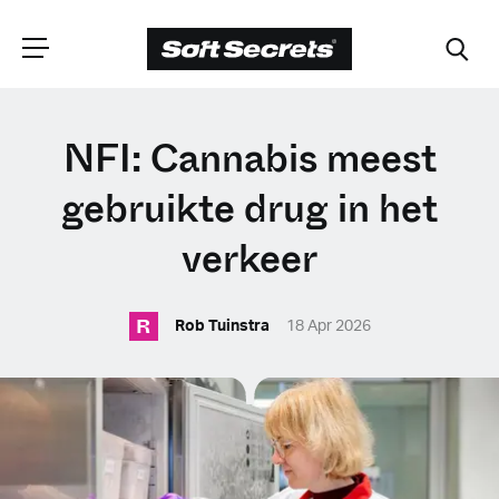
CHOOSE YOUR
NFI: Cannabis meest
LANGUAGE
gebruikte drug in het
verkeer
Dutch
R
Rob Tuinstra
18 Apr 2026
English (United Kingdom)
English (United States)
Spanish (Spain)