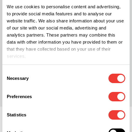
onder invloed zijn, lopen toch een flink risico
We use cookies to personalise content and advertising,
to provide social media features and to analyse our
om hun rijbewijs kwijt te raken.
website traffic. We also share information about your use
of our site with our social media, advertising and
Lees ook:
Cannabis en verkeer: Weet wat er kan
analytics partners. These partners may combine this
data with other information you have provided to them or
gebeuren! - Soft Secrets
that they have collected based on your use of their
services.
Consent
Necessary
Selection
R
Rob Tuinstra
Preferences
Statistics
Regelgeving