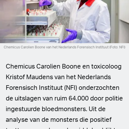
Spanish (Latin America)
German
French
Italian
Chemicus Carolien Boone van het Nederlands Forensisch Instituut (Foto: NFI)
Czech
Chemicus Carolien Boone en toxicoloog
Polish
Kristof Maudens van het Nederlands
Forensisch Instituut (NFI) onderzochten
de uitslagen van ruim 64.000 door politie
ingestuurde bloedmonsters. Uit de
analyse van de monsters die positief