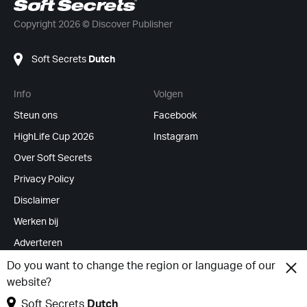
Copyright 2026 © Discover Publisher
Soft Secrets
Dutch
Info
Volgen
Steun ons
Facebook
HighLife Cup 2026
Instagram
Over Soft Secrets
Privacy Policy
Disclaimer
Werken bij
Adverteren
RSS Feeds
Do you want to change the region or language of our
website?
Cookies wijzigen
Soft Secrets
Dutch