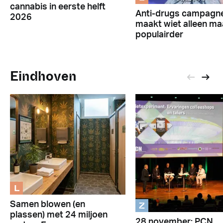
cannabis in eerste helft
Anti-drugs campagn
2026
maakt wiet alleen ma
populairder
Eindhoven
L
Z
Samen blowen (en
plassen) met 24 miljoen
28 november: PCN