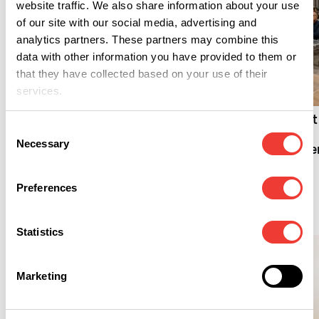
website traffic. We also share information about your use
of our site with our social media, advertising and
analytics partners. These partners may combine this
data with other information you have provided to them or
R
that they have collected based on your use of their
services.
R
Uitbreiding
wietexperiment op
Hoogeveen probeert
komst?
Consent
opnieuw eerste
Necessary
Selection
coffeeshop te opene
Preferences
Cannabis
Statistics
Marketing