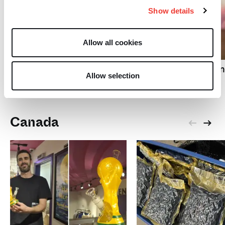
Show details
L
Allow all cookies
R
Anti-drugs campagne
maakt wiet alleen maar
VS zet reclassificeri
populairder
Allow selection
cannabis door
Canada