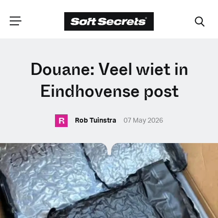
CHOOSE YOUR
Douane: Veel wiet in
LANGUAGE
Eindhovense post
R
Dutch
Rob Tuinstra
07 May 2026
English (United Kingdom)
English (United States)
Spanish (Spain)