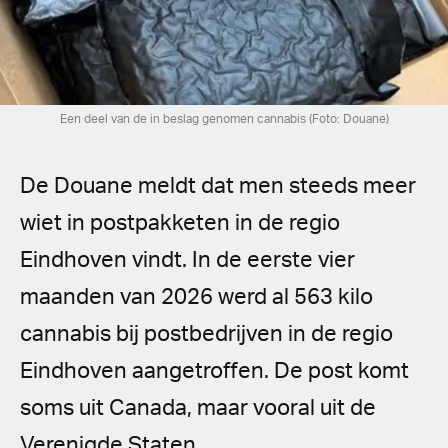
Spanish (Latin America)
German
French
Een deel van de in beslag genomen cannabis (Foto: Douane)
Italian
De Douane meldt dat men steeds meer
Czech
wiet in postpakketen in de regio
Eindhoven vindt. In de eerste vier
Polish
maanden van 2026 werd al 563 kilo
cannabis bij postbedrijven in de regio
Eindhoven aangetroffen. De post komt
soms uit Canada, maar vooral uit de
Verenigde Staten.