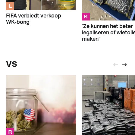
L
R
FIFA verbiedt verkoop
WK-bong
‘Ze kunnen het beter
legaliseren of wietoli
maken’
VS
R