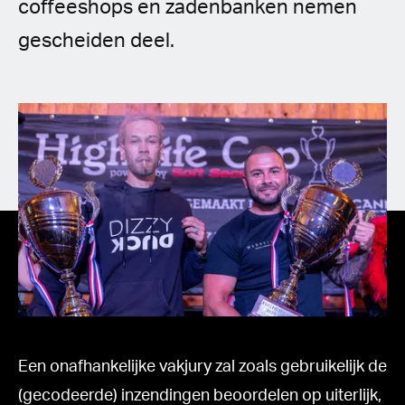
Spanish (Latin America)
coffeeshops en zadenbanken nemen
gescheiden deel.
German
French
Italian
Czech
Polish
Een onafhankelijke vakjury zal zoals gebruikelijk de
(gecodeerde) inzendingen beoordelen op uiterlijk,