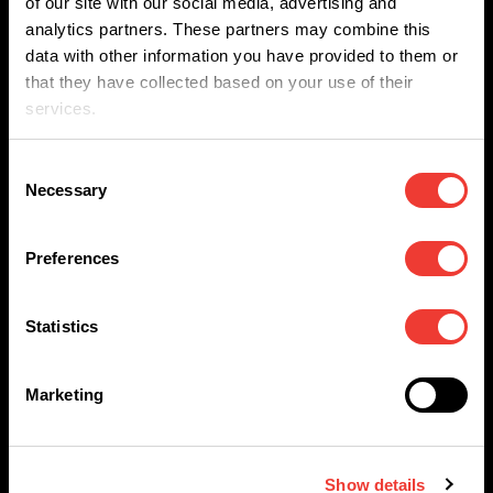
of our site with our social media, advertising and
• Huisfavoriet Hasj **
analytics partners. These partners may combine this
data with other information you have provided to them or
• Hasj special ***
that they have collected based on your use of their
services.
Inclusief Auto-flower soorten ** geen extracties
Consent
Necessary
Selection
Categorieën zadenbanken
• Mostly Indica
Preferences
• Mostly Sativa (incl. haze soorten)
• Outdoor wiet
Statistics
• Autoflower
Marketing
Zorg dat u uiterlijk voor
1 maart 2026
uw bedrijf
per email heeft aangemeld als deelnemer. Daarna
ontvangt u per email verdere instructies.
Show details