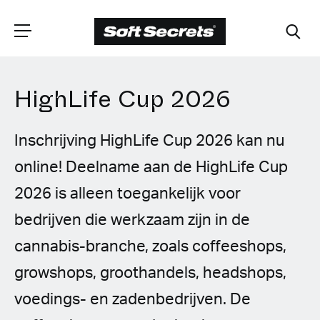
HighLife Cup 2026
CHOOSE YOUR
LANGUAGE
Inschrijving HighLife Cup 2026 kan nu
online! Deelname aan de HighLife Cup
Dutch
2026 is alleen toegankelijk voor
English (United Kingdom)
bedrijven die werkzaam zijn in de
cannabis-branche, zoals coffeeshops,
English (United States)
growshops, groothandels, headshops,
Spanish (Spain)
voedings- en zadenbedrijven. De