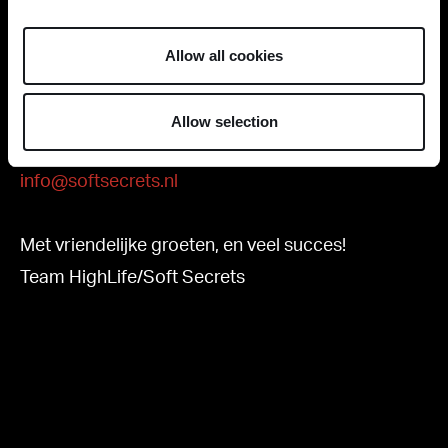
Wilt u deelnemen aan de HighLife Cup 2026?
Allow all cookies
Email uw aanmelding dan naar onderstaand
adres, graag met vermelding van naam
Allow selection
contactpersoon en mobiel nummer
info@softsecrets.nl
Met vriendelijke groeten, en veel succes!
Team HighLife/Soft Secrets