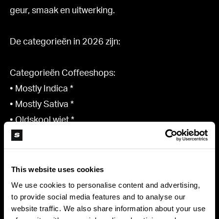
geur, smaak en uitwerking.
De categorieën in 2026 zijn:
Categorieën Coffeeshops:
• Mostly Indica *
• Mostly Sativa *
• Oldskool wiet *
• Import N-America *
• N-America EU grown *
• Outdoor wiet*
This website uses cookies
• Huisfavoriet wiet *
We use cookies to personalise content and advertising,
to provide social media features and to analyse our
• Oldskool Hasj **
website traffic. We also share information about your use
• Moderne Hasj **