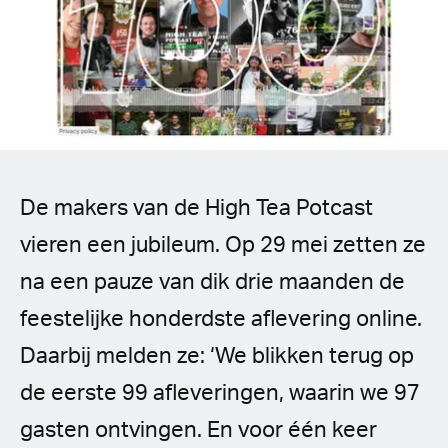
Spanish (Latin America)
German
French
Italian
De makers van de High Tea Potcast
Czech
vieren een jubileum. Op 29 mei zetten ze
Polish
na een pauze van dik drie maanden de
feestelijke honderdste aflevering online.
Daarbij melden ze: ‘We blikken terug op
de eerste 99 afleveringen, waarin we 97
gasten ontvingen. En voor één keer