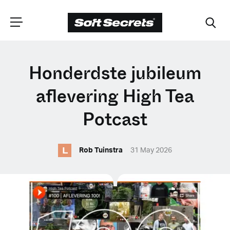
CHOOSE YOUR
Honderdste jubileum
LANGUAGE
aflevering High Tea
Potcast
Dutch
L
Rob Tuinstra
31 May 2026
English (United Kingdom)
English (United States)
Spanish (Spain)