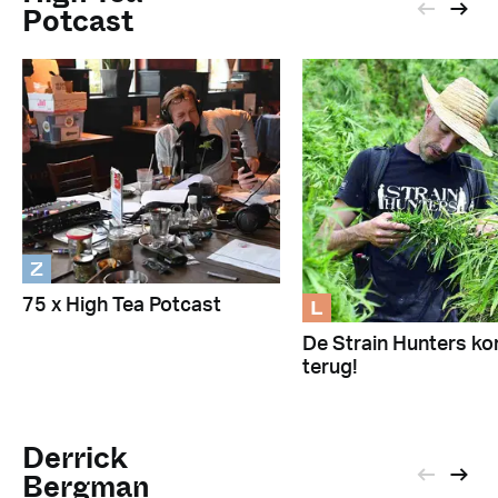
Potcast
Z
L
75 x High Tea Potcast
De Strain Hunters k
terug!
Derrick
Bergman