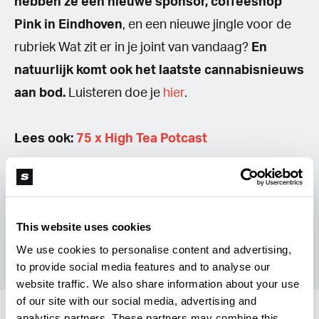
hebben ze een nieuwe sponsor, coffeeshop
Pink in Eindhoven
, en een nieuwe jingle voor de
rubriek Wat zit er in je joint van vandaag?
En
natuurlijk komt ook het laatste cannabisnieuws
aan bod.
Luisteren doe je
hier
.
Lees ook:
75 x High Tea Potcast
This website uses cookies
R
Rob Tuinstra
We use cookies to personalise content and advertising,
to provide social media features and to analyse our
website traffic. We also share information about your use
of our site with our social media, advertising and
analytics partners. These partners may combine this