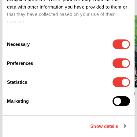
Lifestyle
data with other information you have provided to them or
that they have collected based on your use of their
services.
Consent
Necessary
Selection
Preferences
L
L
Statistics
Is prijsbewuste blower nu
goedkoper uit?
Fries cannabis icoon
Johan Meines (1949-
Marketing
2026) overleden
Show details
Podcast