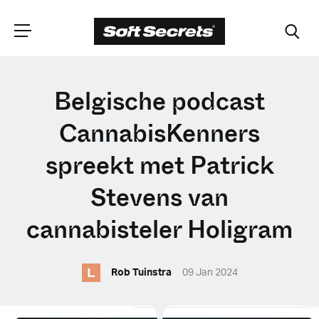
CHOOSE YOUR
Belgische podcast
LANGUAGE
CannabisKenners
spreekt met Patrick
Dutch
Stevens van
English (United Kingdom)
cannabisteler Holigram
English (United States)
L
Rob Tuinstra
09 Jan 2024
Spanish (Spain)