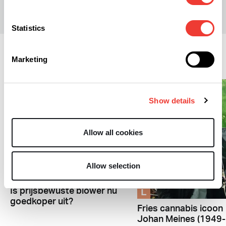
Statistics
Lifestyle
Marketing
Show details
Allow all cookies
Allow selection
L
L
Is prijsbewuste blower nu
goedkoper uit?
Fries cannabis icoon
Johan Meines (1949-