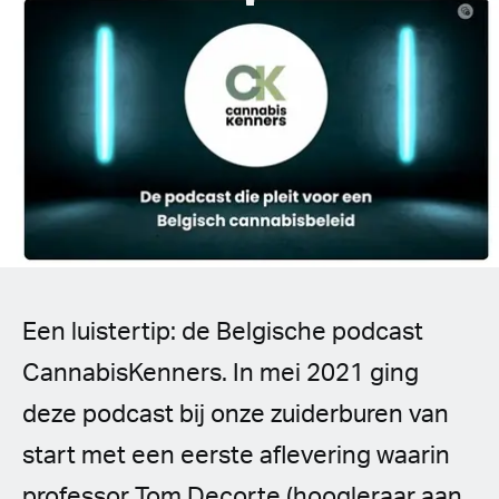
Spanish (Latin America)
German
French
Italian
Czech
Polish
Een luistertip: de Belgische podcast
CannabisKenners. In mei 2021 ging
deze podcast bij onze zuiderburen van
start met een eerste aflevering waarin
professor Tom Decorte (hoogleraar aan