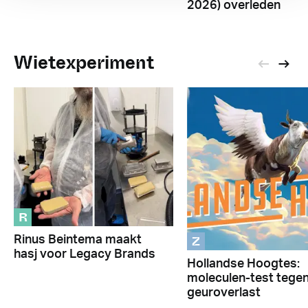
2026) overleden
Wietexperiment
R
Z
Rinus Beintema maakt
hasj voor Legacy Brands
Hollandse Hoogtes:
moleculen-test tege
geuroverlast