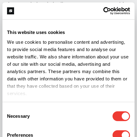
deze eerste legale teelt en aanvoer van cannabis,
hasj en edibles richting de coffeeshops in tien
Nederlandse gemeenten en Amsterdam (enkel
This website uses cookies
stadsdeel Oost).’ De makers van de podcast zijn
We use cookies to personalise content and advertising,
nu begonnen met het op tekst zetten van alle
to provide social media features and to analyse our
afleveringen. Eerdere gasten waren onder meer
website traffic. We also share information about your use
Karel Michiels en Derrick Bergman (beiden onder
of our site with our social media, advertising and
analytics partners. These partners may combine this
andere Highlife) en nog vele anderen.
data with other information you have provided to them or
that they have collected based on your use of their
services.
Consent
Necessary
Selection
R
Rob Tuinstra
Preferences