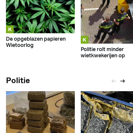
K
K
De opgeblazen papieren
Wietoorlog
Politie rolt minder
wietkwekerijen op
Politie