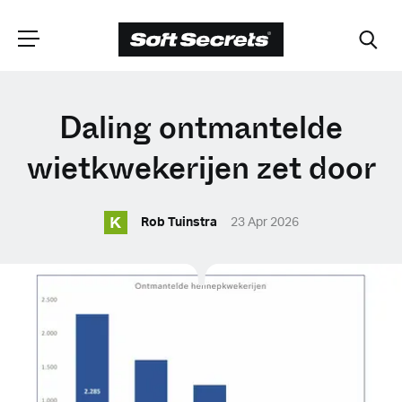
CHOOSE YOUR
Daling ontmantelde
LANGUAGE
wietkwekerijen zet door
K
Dutch
Rob Tuinstra
23 Apr 2026
English (United Kingdom)
English (United States)
Spanish (Spain)