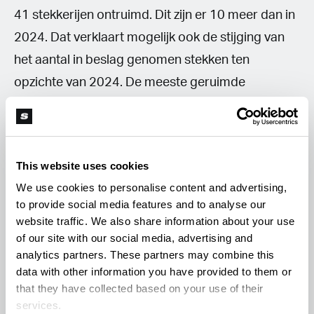
41 stekkerijen ontruimd. Dit zijn er 10 meer dan in
2024. Dat verklaart mogelijk ook de stijging van
het aantal in beslag genomen stekken ten
opzichte van 2024. De meeste geruimde
stekkerijen bevonden zich net als vorig jaar in
Zeeland-West-Brabant (12). Het aantal drogerijen
is juist afgenomen. Van 25 in 2024 naar 11
This website uses cookies
drogerijen in 2025. De meeste drogerijen zijn
We use cookies to personalise content and advertising,
ontmanteld in de eenheden Oost-Nederland (3) en
to provide social media features and to analyse our
Noord-Holland (3). Daarnaast zijn er ook 5
website traffic. We also share information about your use
of our site with our social media, advertising and
growshops gesloten op basis van artikel 11A van
analytics partners. These partners may combine this
de Opiumwet. Dit waren er 2 minder dan vorig
data with other information you have provided to them or
jaar. De growshops zijn gesloten in de eenheden
that they have collected based on your use of their
services.
Noord-Holland (2), Limburg (2) en Oost-Brabant