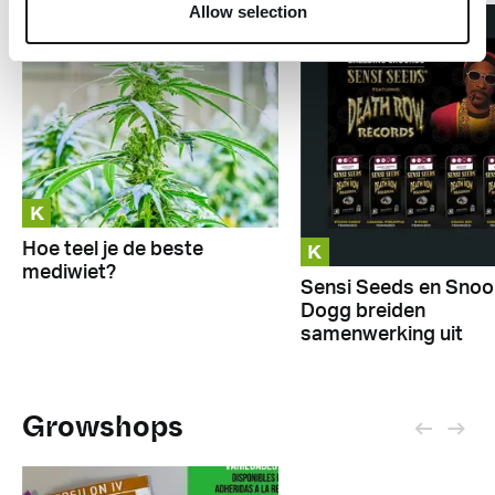
Allow selection
K
K
Hoe teel je de beste
mediwiet?
Sensi Seeds en Sno
Dogg breiden
samenwerking uit
Growshops