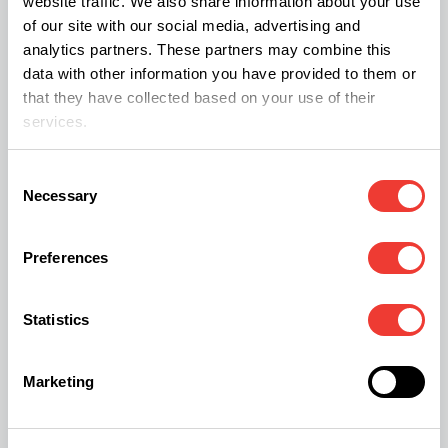
website traffic. We also share information about your use
of our site with our social media, advertising and
diminution de la production de terpènes. Cela
analytics partners. These partners may combine this
conforterait la théorie selon laquelle les UV-A
data with other information you have provided to them or
auraient le potentiel d’accélérer la photooxydation
that they have collected based on your use of their
services.
des terpènes et pourraient conduire à leur
dégradation ou à leur transformation en d’autres
Consent
composés.
Necessary
Selection
Rayons UV-B
Preferences
Les plantes sont équipées de capteurs spéciaux
Statistics
appelés photorécepteurs pour traiter la lumière
Marketing
de diﬀérentes longueurs d’onde. Les
cryptochromes servent aux plantes pour détecter
les rayonnements dans les longueurs d’onde de