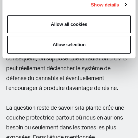
Show details
320 à 350 nm, ce qui signifie qu’ils détectent à la
fois le rayon UV-A et la lumière bleue. Cependant,
Allow all cookies
pour les rayons UV-B, les plantes disposent d’un
capteur spécial appelé UVR8, qui déclenche les
Allow selection
mécanismes de défense des plantes. Par
conséquent, on suppose que la radiation d’UV-B
peut réellement déclencher le système de
défense du cannabis et éventuellement
l’encourager à produire davantage de résine.
La question reste de savoir si la plante crée une
couche protectrice partout où nous en aurions
besoin ou seulement dans les zones les plus
exposées. Dans l’étude mentionnée