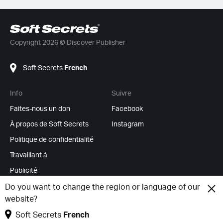
Copyright 2026 © Discover Publisher
Soft Secrets
French
Info
Suivre
Faites-nous un don
Facebook
À propos de Soft Secrets
Instagram
Politique de confidentialité
Travaillant à
Publicité
Flux RSS
Do you want to change the region or language of our
website?
Modifier les cookies
Soft Secrets
French