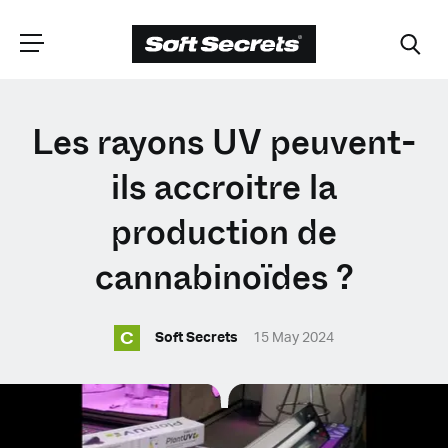
CHOISISSEZ VOTRE
Les rayons UV peuvent-
EMPLACEMENT
ils accroitre la
production de
Dutch
cannabinoïdes ?
English (United Kingdom)
C
Soft Secrets
15 May 2024
English (United States)
Spanish (Spain)