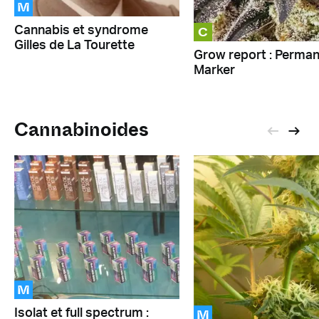
M
C
Cannabis et syndrome
Gilles de La Tourette
Grow report : Perma
Marker
Cannabinoides
M
M
Isolat et full spectrum :