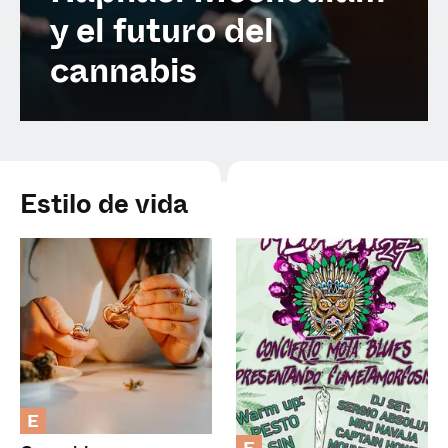
Spanish (Latin America)
y el futuro del
cannabis
German
French
Italian
Estilo de vida
Czech
Polish
E