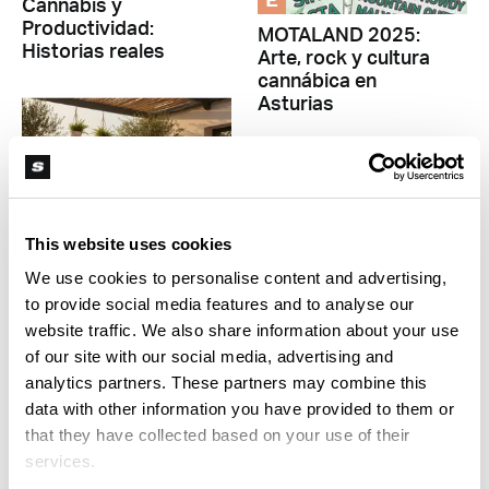
E
Cannabis y
Productividad:
MOTALAND 2025:
Historias reales
Arte, rock y cultura
cannábica en
Asturias
This website uses cookies
We use cookies to personalise content and advertising,
E
to provide social media features and to analyse our
website traffic. We also share information about your use
Cali Sober: la nueva
E
tendencia que
of our site with our social media, advertising and
reemplaza el alcohol
analytics partners. These partners may combine this
¡Alto a los
asesinatos de
data with other information you have provided to them or
periodistas en Gaza!
that they have collected based on your use of their
services.