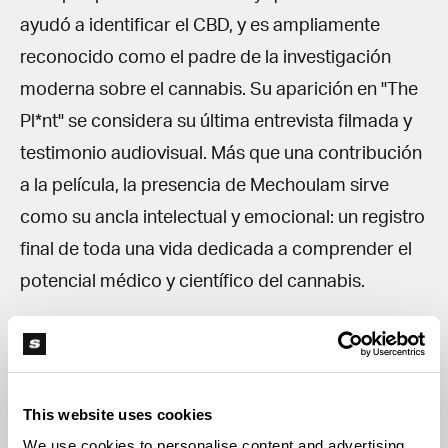
ayudó a identificar el CBD, y es ampliamente
reconocido como el padre de la investigación
moderna sobre el cannabis. Su aparición en "The
Pl*nt" se considera su última entrevista filmada y
testimonio audiovisual. Más que una contribución
a la película, la presencia de Mechoulam sirve
como su ancla intelectual y emocional: un registro
final de toda una vida dedicada a comprender el
potencial médico y científico del cannabis.
The Pl*nt también cuenta con el educador
cannábico Jorge Cervantes, cuyos libros llegaron
a los cultivadores allí donde las leyes no podían;
This website uses cookies
Boy Ramsahai, fundador de Royal Queen Seeds;
We use cookies to personalise content and advertising,