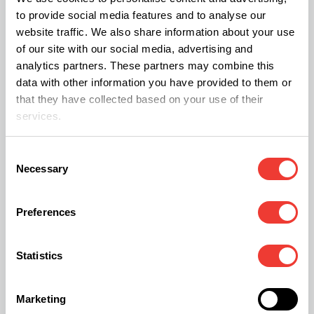
to provide social media features and to analyse our
la abogada Meital Manzuri, que ha dedicado su
website traffic. We also share information about your use
carrera a navegar las contradicciones legales en
of our site with our social media, advertising and
torno a la planta; el empresario del cáñamo
analytics partners. These partners may combine this
data with other information you have provided to them or
Vincent Lartizien, que transforma el cultivo en
that they have collected based on your use of their
biomateriales y nutrición; el influencer Max
services.
Buechse, que explora nuevas formas de
consumo; y los Brushetts, una familia cuyo hijo
Consent
Necessary
Selection
encontró alivio de la epilepsia gracias al CBD. En
conjunto, presentan el cannabis no simplemente
Preferences
como un tema de la industria, sino como una
historia moldeada por la ciencia, la medicina, la
Statistics
política, la percepción pública, la experiencia
personal y el cambio cultural.
Marketing