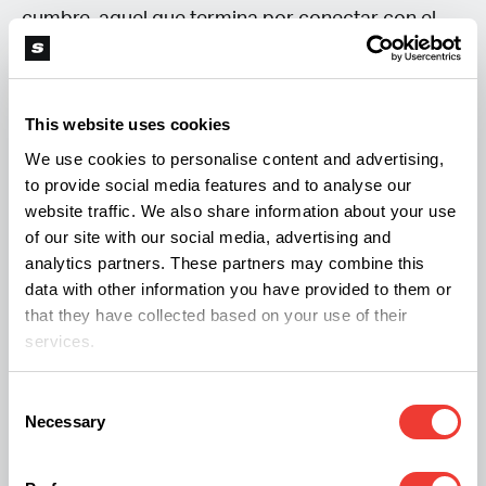
cumbre, aquel que termina por conectar con el
público, llega cuando activan su cañón de
fabricación propia, capaz de lanzar hasta 32.500
papeles de liar sobre la audiencia. Es esta
This website uses cookies
combinación de actitud rockera y elementos
We use cookies to personalise content and advertising,
to provide social media features and to analyse our
lúdicos la que convierte sus conciertos en una
website traffic. We also share information about your use
experiencia inmersiva.
of our site with our social media, advertising and
analytics partners. These partners may combine this
data with other information you have provided to them or
that they have collected based on your use of their
services.
El objetivo: devolver el rock a la
Consent
cultura
Necessary
Selection
Para la banda, este proyecto tiene una misión