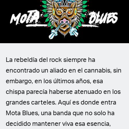
Spanish (Latin America)
German
French
Italian
La rebeldía del rock siempre ha
Czech
encontrado un aliado en el cannabis, sin
Polish
embargo, en los últimos años, esa
chispa parecía haberse atenuado en los
grandes carteles. Aquí es donde entra
Mota Blues, una banda que no solo ha
decidido mantener viva esa esencia,