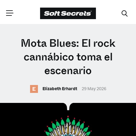
ELIGE TU
Mota Blues: El rock
UBICACIÓN
cannábico toma el
escenario
Dutch
E
Elizabeth Erhardt
29 May 2026
English (United Kingdom)
English (United States)
Spanish (Spain)