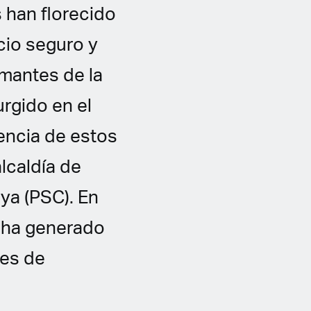
s han florecido
cio seguro y
amantes de la
rgido en el
encia de estos
alcaldía de
ya (PSC). En
 ha generado
les de