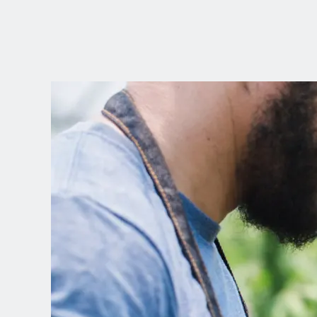
ELIGE TU
UBICACIÓN
Dutch
English (United Kingdom)
English (United States)
Spanish (Spain)