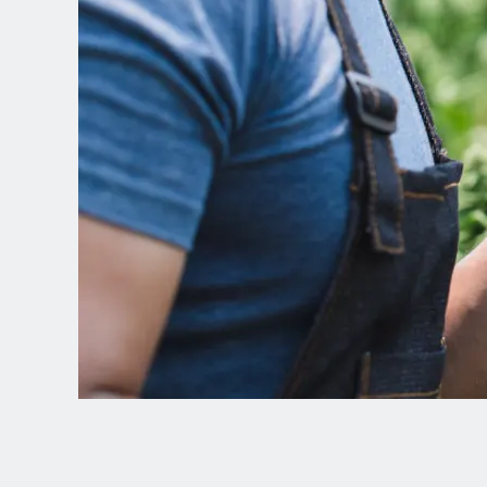
Spanish (Latin America)
German
French
Italian
Czech
Polish