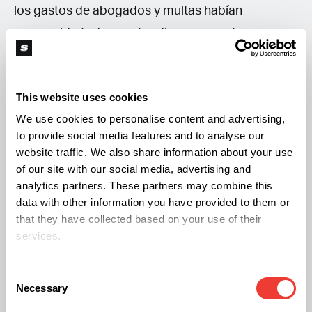
los gastos de abogados y multas habían
consumido todo nuestro dinero y nuestra casa.
GH US estaba en plena expansión, con un
crecimiento increíble. Tuvieron dificultades para
This website uses cookies
abastecer su mercado y no creían realmente en
We use cookies to personalise content and advertising,
un mercado externo. Por eso vinimos aquí con
to provide social media features and to analyse our
pocos recursos. El gran regalo que nos fue dado
website traffic. We also share information about your use
fueron todas
las fórmulas GH, más el nombre y
of our site with our social media, advertising and
analytics partners. These partners may combine this
la imagen
: entonces nos tocó a nosotros hacer
data with other information you have provided to them or
crecer este patrimonio. De hecho, GHE nació de
that they have collected based on your use of their
mi arresto en el otoño de 1989 y de
la necesidad
services.
de comenzar nuestras vidas de nuevo
.
Consent
Necessary
Selection
Noucetta
: ¡Íbamos a casa muy necesitados!