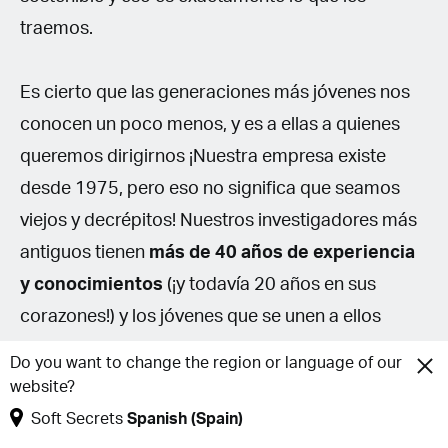
traemos.
Es cierto que las generaciones más jóvenes nos
conocen un poco menos, y es a ellas a quienes
queremos dirigirnos ¡Nuestra empresa existe
desde 1975, pero eso no significa que seamos
viejos y decrépitos! Nuestros investigadores más
antiguos tienen
más de 40 años de experiencia
y conocimientos
(¡y todavía 20 años en sus
corazones!) y los jóvenes que se unen a ellos
añaden su visión de un mundo nuevo, donde
Do you want to change the region or language of our
todavía queda mucho por hacer. ofrecemos a
website?
nuestros clientes un nivel extraordinario de
Soft Secrets
Spanish (Spain)
experiencia y una perspectiva innovadora con la