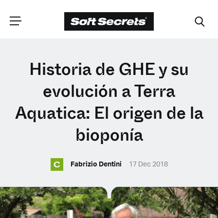
ELIGE TU
Historia de GHE y su
UBICACIÓN
evolución a Terra
Aquatica: El origen de la
Dutch
bioponía
English (United Kingdom)
C
Fabrizio Dentini
17 Dec 2018
English (United States)
Spanish (Spain)