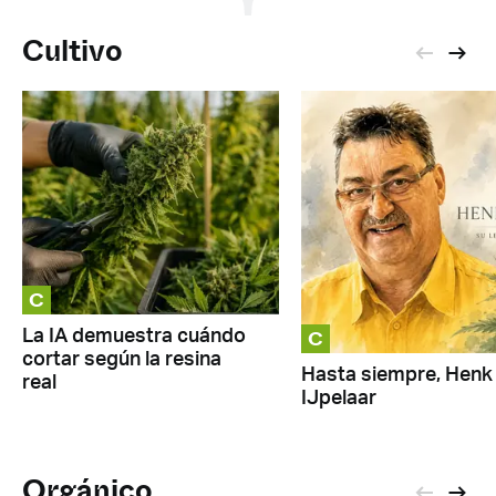
Cultivo
C
C
La IA demuestra cuándo
cortar según la resina
Hasta siempre, Henk
real
IJpelaar
Orgánico