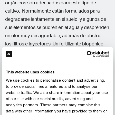
orgánicos son adecuados para este tipo de
cultivo. Normalmente están formulados para
degradarse lentamente en el suelo, y algunos de
sus elementos se pudren en el agua y desprenden
un olor muy desagradable, además de obstruir
los filtros e inyectores. Un fertilizante biopónico
debe ser líquido o perfectamente soluble. No
debe contener partículas demasiado grandes, y
debe degradarse rápidamente.
This website uses cookies
We use cookies to personalise content and advertising,
to provide social media features and to analyse our
website traffic. We also share information about your use
of our site with our social media, advertising and
Gestión de cultivos en bioponía
analytics partners. These partners may combine this
data with other information you have provided to them or
La gestión del cultivo biopónico requiere mucha