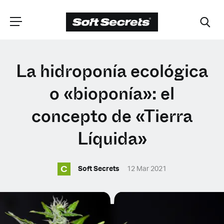
ELIGE TU
La hidroponía ecológica
UBICACIÓN
o «bioponía»: el
concepto de «Tierra
Dutch
Líquida»
English (United Kingdom)
C
Soft Secrets
12 Mar 2021
English (United States)
Spanish (Spain)